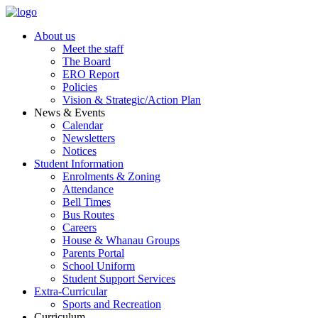
Skip
to
About us
content
Meet the staff
The Board
ERO Report
Policies
Vision & Strategic/Action Plan
News & Events
Calendar
Newsletters
Notices
Student Information
Enrolments & Zoning
Attendance
Bell Times
Bus Routes
Careers
House & Whanau Groups
Parents Portal
School Uniform
Student Support Services
Extra-Curricular
Sports and Recreation
Curriculum