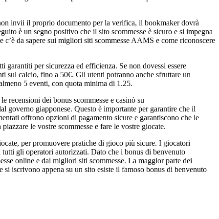
non invii il proprio documento per la verifica, il bookmaker dovrà
eguito è un segno positivo che il sito scommesse è sicuro e si impegna
o che c’è da sapere sui migliori siti scommesse AAMS e come riconoscere
ti garantiti per sicurezza ed efficienza. Se non dovessi essere
i sul calcio, fino a 50€. Gli utenti potranno anche sfruttare un
 almeno 5 eventi, con quota minima di 1.25.
e le recensioni dei bonus scommesse e casinò su
al governo giapponese. Questo è importante per garantire che il
mentati offrono opzioni di pagamento sicure e garantiscono che le
 a piazzare le vostre scommesse e fare le vostre giocate.
iocate, per promuovere pratiche di gioco più sicure. I giocatori
tutti gli operatori autorizzati. Dato che i bonus di benvenuto
messe online e dai migliori siti scommesse. La maggior parte dei
he si iscrivono appena su un sito esiste il famoso bonus di benvenuto