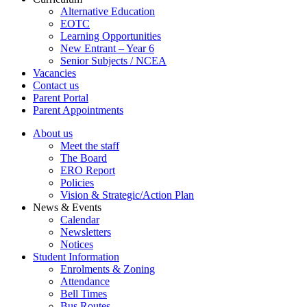
Alternative Education
EOTC
Learning Opportunities
New Entrant – Year 6
Senior Subjects / NCEA
Vacancies
Contact us
Parent Portal
Parent Appointments
About us
Meet the staff
The Board
ERO Report
Policies
Vision & Strategic/Action Plan
News & Events
Calendar
Newsletters
Notices
Student Information
Enrolments & Zoning
Attendance
Bell Times
Bus Routes