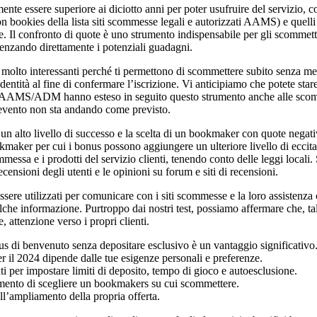
ente essere superiore ai diciotto anni per poter usufruire del servizio,
n bookies della lista siti scommesse legali e autorizzati AAMS) e quell
Il confronto di quote è uno strumento indispensabile per gli scommettit
uenzando direttamente i potenziali guadagni.
molto interessanti perché ti permettono di scommettere subito senza met
dentità al fine di confermare l’iscrizione. Vi anticipiamo che potete sta
er AAMS/ADM hanno esteso in seguito questo strumento anche alle scomme
n evento non sta andando come previsto.
un alto livello di successo e la scelta di un bookmaker con quote negat
okmaker per cui i bonus possono aggiungere un ulteriore livello di eccita
mmessa e i prodotti del servizio clienti, tenendo conto delle leggi loca
ensioni degli utenti e le opinioni su forum e siti di recensioni.
essere utilizzati per comunicare con i siti scommesse e la loro assiste
lche informazione. Purtroppo dai nostri test, possiamo affermare che, t
 attenzione verso i propri clienti.
bonus di benvenuto senza depositare esclusivo è un vantaggio significativo
per il 2024 dipende dalle tue esigenze personali e preferenze.
 per impostare limiti di deposito, tempo di gioco e autoesclusione.
mento di scegliere un bookmakers su cui scommettere.
’ampliamento della propria offerta.