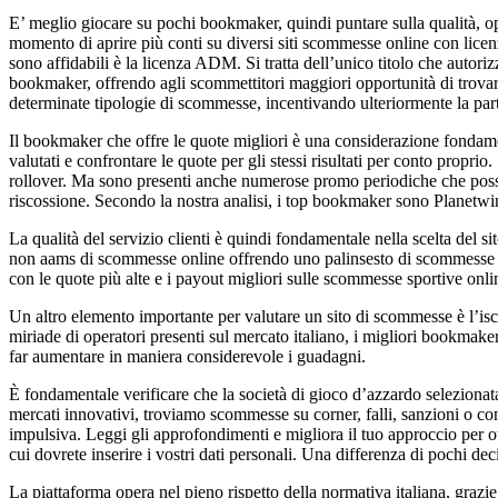
E’ meglio giocare su pochi bookmaker, quindi puntare sulla qualità, op
momento di aprire più conti su diversi siti scommesse online con lice
sono affidabili è la licenza ADM. Si tratta dell’unico titolo che autor
bookmaker, offrendo agli scommettitori maggiori opportunità di trovar
determinate tipologie di scommesse, incentivando ulteriormente la par
Il bookmaker che offre le quote migliori è una considerazione fondament
valutati e confrontare le quote per gli stessi risultati per conto propr
rollover. Ma sono presenti anche numerose promo periodiche che posson
riscossione. Secondo la nostra analisi, i top bookmaker sono Planetwi
La qualità del servizio clienti è quindi fondamentale nella scelta del 
non aams di scommesse online offrendo uno palinsesto di scommesse mol
con le quote più alte e i payout migliori sulle scommesse sportive onli
Un altro elemento importante per valutare un sito di scommesse è l’isc
miriade di operatori presenti sul mercato italiano, i migliori bookmaker
far aumentare in maniera considerevole i guadagni.
È fondamentale verificare che la società di gioco d’azzardo selezionata
mercati innovativi, troviamo scommesse su corner, falli, sanzioni o co
impulsiva. Leggi gli approfondimenti e migliora il tuo approccio per ott
cui dovrete inserire i vostri dati personali. Una differenza di pochi d
La piattaforma opera nel pieno rispetto della normativa italiana, grazi