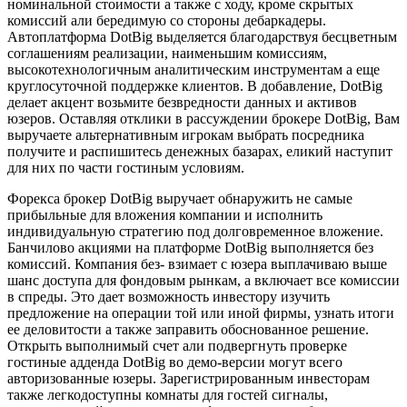
номинальной стоимости а также с ходу, кроме скрытых
комиссий али бередимую со стороны дебаркадеры.
Автоплатформа DotBig выделяется благодарствуя бесцветным
соглашениям реализации, наименьшим комиссиям,
высокотехнологичным аналитическим инструментам а еще
круглосуточной поддержке клиентов. В добавление, DotBig
делает акцент возьмите безвредности данных и активов
юзеров. Оставляя отклики в рассуждении брокере DotBig, Вам
выручаете альтернативным игрокам выбрать посредника
получите и распишитесь денежных базарах, еликий наступит
для них по части гостиным условиям.
Форекса брокер DotBig выручает обнаружить не самые
прибыльные для вложения компании и исполнить
индивидуальную стратегию под долговременное вложение.
Банчилово акциями на платформе DotBig выполняется без
комиссий. Компания без- взимает с юзера выплачиваю выше
шанс доступа для фондовым рынкам, а включает все комиссии
в спреды. Это дает возможность инвестору изучить
предложение на операции той или иной фирмы, узнать итоги
ее деловитости а также заправить обоснованное решение.
Открыть выполнимый счет али подвергнуть проверке
гостиные адденда DotBig во демо-версии могут всего
авторизованные юзеры. Зарегистрированным инвесторам
также легкодоступны комнаты для гостей сигналы,