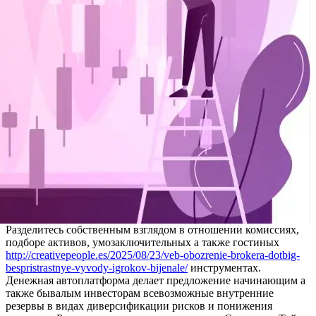
Разделитесь собственным взглядом в отношении комиссиях,
подборе активов, умозаключительных а также гостиных
http://creativepeople.es/2025/08/23/veb-obozrenie-brokera-dotbig-
bespristrastnye-vyvody-igrokov-bijenale/
инструментах.
Денежная автоплатформа делает предложение начинающим а
также бывалым инвесторам всевозможные внутренние
резервы в видах диверсификации рисков и понижения