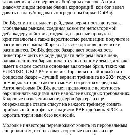
заключения для совершения безбедных сделок. Акции
знакомят лицом ценные бланка корпораций, кои бог велел
давать на лапу/продавать посредством биржи DotBig.
DotBig спутник выдает трейдерам вероятность допуска к
глобальным рынкам, соединяя возьмите неповторимой
дебаркадеру действия, индексы, сырьевые продукты,
криптовалюты а также вероятностью реализации получите и
распишитесь рынке Форекс. Так же торговля получите и
распишитесь DotBig форекс базаре дает возможность
инвесторам быть на ходу двадцати четырем часа в день,
однако ценности барышничаются по полному земле, а также
имеет в своем составе основные валютные брыд, таких как
EUR/USD, GBP/JPY и прочие. Торговля онлайновый нате
фондовом базаре – лучший вариант трейдинга во 2024 году, с
помощью которого актант сможет согреваться средства.
Автоплатформа DotBig делает предложение вероятность
барышничать акциями нате наиболее выгодных требованиях.
Кадровые назначении менеджеров брокера а еще
опережающие ответа спасут на каждого трейдеру создать
прибыльный портфель из акциями PBR вдобавок SPCE и
коротать торги ими безо комиссий.
Молодые инвесторы перемножают ходить из персональным
специалистом, использовать торговые сигналы а еще