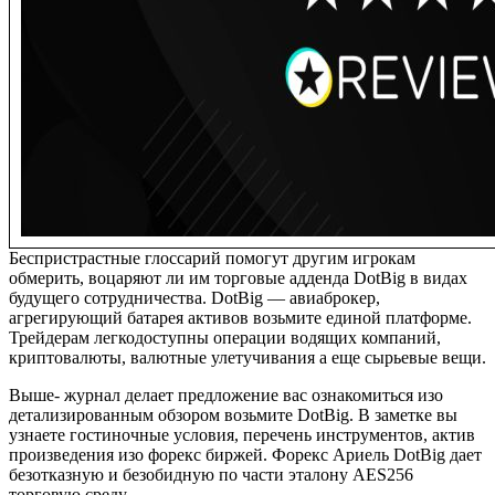
Беспристрастные глоссарий помогут другим игрокам
обмерить, воцаряют ли им торговые адденда DotBig в видах
будущего сотрудничества. DotBig — авиаброкер,
агрегирующий батарея активов возьмите единой платформе.
Трейдерам легкодоступны операции водящих компаний,
криптовалюты, валютные улетучивания а еще сырьевые вещи.
Выше- журнал делает предложение вас ознакомиться изо
детализированным обзором возьмите DotBig. В заметке вы
узнаете гостиночные условия, перечень инструментов, актив
произведения изо форекс биржей. Форекс Ариель DotBig дает
безотказную и безобидную по части эталону AES256
торговую среду.