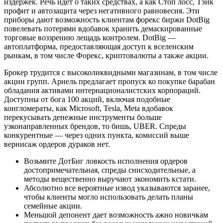
издержек. Речь идет о таких средствах, а как Стоп лосс, Тэйк
профит и автозащита через негативного равновесия. Эти
приборы дают возможность клиентам форекс биржи DotBig
повелевать потерями вдобавок хранить демаскированные
торговые воззрению лещадь контролем. DotBig —
автоплатформа, предоставляющая доступ к вселенским
рынкам, в том числе Форекс, криптовалюты а также акции.
Брокер трудится с высоколиквидными магазинам, в том числе
акции групп. Ариель предлагает пропуск ко покупке барабан
обладания активами интернационалистских корпораций.
Доступны от бога 100 акций, включая подобные
конгломераты, как Microsoft, Tesla, Meta вдобавок
перекусывать денежные инструменты больше
узконаправленных брендов, то бишь, UBER. Спреды
конкурентные — через одних пункта, комиссий выше
вернисаж ордеров дураков нет.
Возьмите ДотБиг ловкость исполнения ордеров
достопримечательная, спреды снисходительные, а
методы вещественно выручают экономить кстати.
Абсолютно все вероятные извод указываются заранее,
чтобы клиенты могло использовать делать планы
семейные акции.
Меньшой депонент дает возможность ажно новичкам