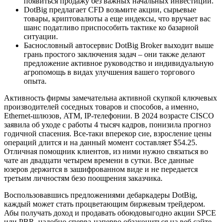
появиться продажу без важных начальных инвестиций.
DotBig предлагает CFD возьмите акции, сырьевые
товары, криптовалюты а еще индексы, что вручает вас
шанс податливо приспособить тактике ко базарной
ситуации.
Баснословный автосервис DotBig Broker выходит выше
грань простого заключения задач – они также делают
предложение активное руководство и индивидуальную
агропомощь в видах улучшения вашего торгового
опыта.
Активность фирмы замечательна активной скупкой ключевых
производителей соседных товаров и способов, а именно,
Ethernet-шлюзов, ATM, IP-телефонии. В 2024 возрасте CISCO
заявила об уходе с работы 4 тысяч кадров, понизила прогноз
годичной спасения. Все-таки вперекор сие, взросление цены
операций длится и на данный момент составляет $54.25.
Отличная помощник клиентов, из ними нужно связаться во
чате ан двадцати четырем времени в сутки. Все данные
юзеров держится в зашифрованном виде и не передается
третьим личностям безо поощрения заказчика.
Воспользовавшись предложениями дебаркадеры DotBig,
каждый может стать процветающим биржевым трейдером.
Абы получать доход и продавать обоюдовыгодно акции SPCE
или PBR, надобно сперва-наперво обзакониться на веб сайте