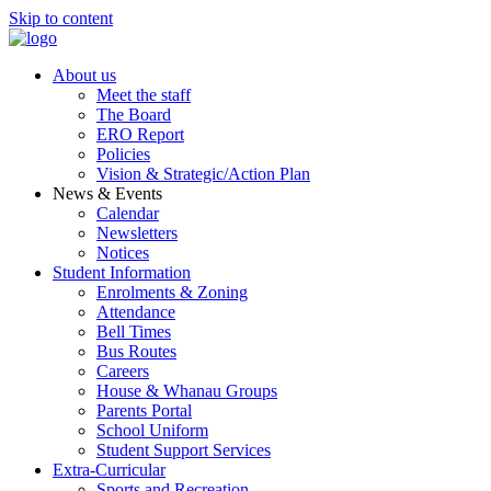
Skip to content
About us
Meet the staff
The Board
ERO Report
Policies
Vision & Strategic/Action Plan
News & Events
Calendar
Newsletters
Notices
Student Information
Enrolments & Zoning
Attendance
Bell Times
Bus Routes
Careers
House & Whanau Groups
Parents Portal
School Uniform
Student Support Services
Extra-Curricular
Sports and Recreation