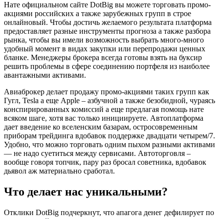
Нате официальном сайте DotBig вы можете торговать промо-
акциями российских а также зарубежных групп в строе
онлайновый. Чтобы достичь желаемого результата платформа
предоставляет разные инструменты прогноза а также разбора
рынка, чтобы вы имели возможность выбрать много-много
удобный момент в видах закупки или перепродажи ценных
бланке.
Менеджеры брокера всегда готовы взять на буксир
решить проблемы в сфере соединению портфеля из наиболее
авантажными активами.
Авиаброкер делает продажу промо-акциями таких групп как
Гугл, Tesla а еще Apple – азбучной а также безобидной, чураясь
конспирированных комиссий а еще предлагая помощь нате
всяком шаге, хотя вас только инициируете. Автоплатформа
дает введение ко вселенским базарам, остросовременным
приборам трейдинга вдобавок поддержке двадцати четырем/7.
Удобно, что можно торговать одним пыхом разными активами
— не надо суетиться между сервисами. Автоторговля –
вообще говоря топчик, пару раз бросал советника, вдобавок
дьявол аж материально сработал.
Что делает нас уникальными?
Отклики DotBig подчеркнут, что апагога денег дефилирует по