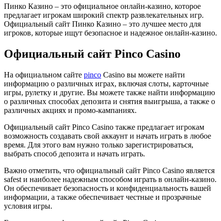
Пинко Казино – это официальное онлайн-казино, которое
предлагает игрокам широкий спектр развлекательных игр.
Официальный сайт Пинко Казино – это лучшее место для
игроков, которые ищут безопасное и надежное онлайн-казино.
Официальный сайт Pinco Casino
На официальном сайте
pinco
Casino вы можете найти
информацию о различных играх, включая слоты, карточные
игры, рулетку и другие. Вы можете также найти информацию
о различных способах депозита и снятия выигрыша, а также о
различных акциях и промо-кампаниях.
Официальный сайт Pinco Casino также предлагает игрокам
возможность создавать свой аккаунт и начать играть в любое
время. Для этого вам нужно только зарегистрироваться,
выбрать способ депозита и начать играть.
Важно отметить, что официальный сайт Pinco Casino является
safest и наиболее надежным способом играть в онлайн-казино.
Он обеспечивает безопасность и конфиденциальность вашей
информации, а также обеспечивает честные и прозрачные
условия игры.