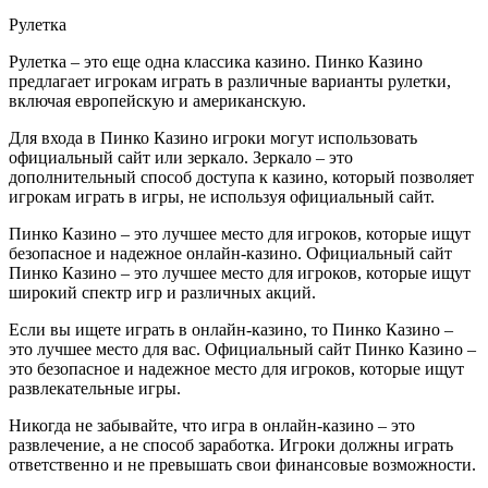
Рулетка
Рулетка – это еще одна классика казино. Пинко Казино
предлагает игрокам играть в различные варианты рулетки,
включая европейскую и американскую.
Для входа в Пинко Казино игроки могут использовать
официальный сайт или зеркало. Зеркало – это
дополнительный способ доступа к казино, который позволяет
игрокам играть в игры, не используя официальный сайт.
Пинко Казино – это лучшее место для игроков, которые ищут
безопасное и надежное онлайн-казино. Официальный сайт
Пинко Казино – это лучшее место для игроков, которые ищут
широкий спектр игр и различных акций.
Если вы ищете играть в онлайн-казино, то Пинко Казино –
это лучшее место для вас. Официальный сайт Пинко Казино –
это безопасное и надежное место для игроков, которые ищут
развлекательные игры.
Никогда не забывайте, что игра в онлайн-казино – это
развлечение, а не способ заработка. Игроки должны играть
ответственно и не превышать свои финансовые возможности.