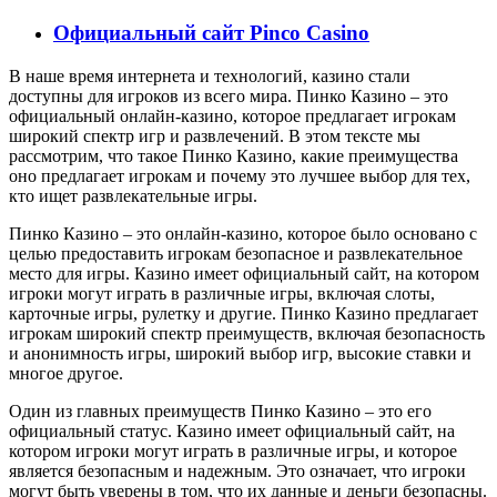
Официальный сайт Pinco Casino
В наше время интернета и технологий, казино стали
доступны для игроков из всего мира. Пинко Казино – это
официальный онлайн-казино, которое предлагает игрокам
широкий спектр игр и развлечений. В этом тексте мы
рассмотрим, что такое Пинко Казино, какие преимущества
оно предлагает игрокам и почему это лучшее выбор для тех,
кто ищет развлекательные игры.
Пинко Казино – это онлайн-казино, которое было основано с
целью предоставить игрокам безопасное и развлекательное
место для игры. Казино имеет официальный сайт, на котором
игроки могут играть в различные игры, включая слоты,
карточные игры, рулетку и другие. Пинко Казино предлагает
игрокам широкий спектр преимуществ, включая безопасность
и анонимность игры, широкий выбор игр, высокие ставки и
многое другое.
Один из главных преимуществ Пинко Казино – это его
официальный статус. Казино имеет официальный сайт, на
котором игроки могут играть в различные игры, и которое
является безопасным и надежным. Это означает, что игроки
могут быть уверены в том, что их данные и деньги безопасны.