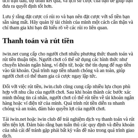
tích trận đấu, dự đoán kết quả, và lịch sử cược của bạn để giúp bạn
đưa ra quyết định tốt hơn.
Lưu ý rằng đặt cược có rủi ro và bạn nên đặt cược với số tiền bạn
sẵn sàng mất. Hãy quản lý tài chính của mình một cách cẩn thận và
chỉ tham gia khi bạn đã hiểu rõ về các rủi ro liên quan.
Thanh toán và rút tiền
iwin.net cung cấp cho người chơi nhiều phương thức thanh toán và
rút tiền thuận tiện. Người chơi có thể sử dụng các hình thức như
chuyển khoản ngân hàng, ví điện tử, hoặc thẻ tín dụng để nạp tiền
vào tài khoản. Quá trình nạp tiền nhanh chóng và an toàn, giúp
người chơi có thể tham gia cá cược ngay lập tức.
Đối với việc rút tiền, iwin.club cũng cung cấp nhiều lựa chọn phù
hợp với nhu cầu của người chơi. Sau khi hoàn thành các bước xác
minh thông tin cá nhân, người chơi có thể rút tiền về tài khoản ngân
hàng hoặc ví điện tử của mình. Quá trình rút tiền diễn ra nhanh
chóng và an toàn, đảm bảo quyền lợi của người chơi.
Tải iwin.net hoặc iwin club để trải nghiệm dịch vụ thanh toán và rút
tiền tiện lợi. Đảm bảo rằng bạn tuân thủ các quy định và điều khoản
của nhà cái để tránh gặp phải bất kỳ vấn đề nào trong quá trình giao
dịch.