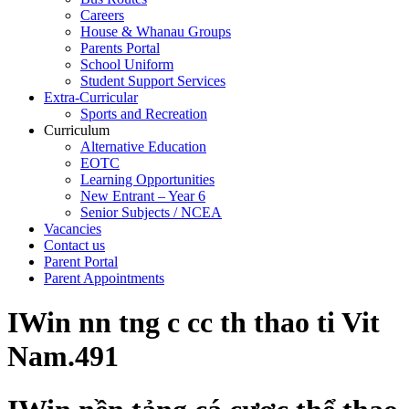
Careers
House & Whanau Groups
Parents Portal
School Uniform
Student Support Services
Extra-Curricular
Sports and Recreation
Curriculum
Alternative Education
EOTC
Learning Opportunities
New Entrant – Year 6
Senior Subjects / NCEA
Vacancies
Contact us
Parent Portal
Parent Appointments
IWin nn tng c cc th thao ti Vit
Nam.491