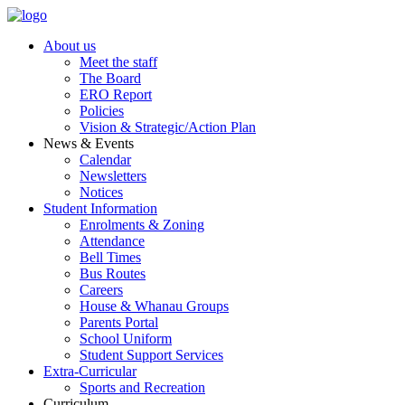
Skip
to
About us
content
Meet the staff
The Board
ERO Report
Policies
Vision & Strategic/Action Plan
News & Events
Calendar
Newsletters
Notices
Student Information
Enrolments & Zoning
Attendance
Bell Times
Bus Routes
Careers
House & Whanau Groups
Parents Portal
School Uniform
Student Support Services
Extra-Curricular
Sports and Recreation
Curriculum