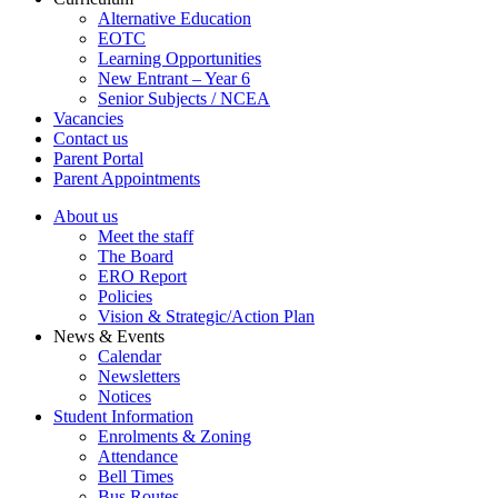
Alternative Education
EOTC
Learning Opportunities
New Entrant – Year 6
Senior Subjects / NCEA
Vacancies
Contact us
Parent Portal
Parent Appointments
About us
Meet the staff
The Board
ERO Report
Policies
Vision & Strategic/Action Plan
News & Events
Calendar
Newsletters
Notices
Student Information
Enrolments & Zoning
Attendance
Bell Times
Bus Routes