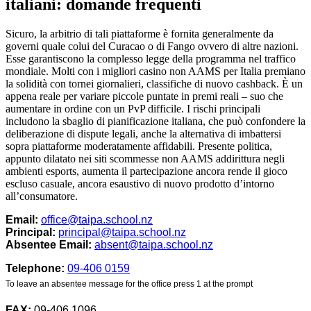
italiani: domande frequenti
Sicuro, la arbitrio di tali piattaforme è fornita generalmente da
governi quale colui del Curacao o di Fango ovvero di altre nazioni.
Esse garantiscono la complesso legge della programma nel traffico
mondiale. Molti con i migliori casino non AAMS per Italia premiano
la solidità con tornei giornalieri, classifiche di nuovo cashback. È un
appena reale per variare piccole puntate in premi reali – suo che
aumentare in ordine con un PvP difficile. I rischi principali
includono la sbaglio di pianificazione italiana, che può confondere la
deliberazione di dispute legali, anche la alternativa di imbattersi
sopra piattaforme moderatamente affidabili. Presente politica,
appunto dilatato nei siti scommesse non AAMS addirittura negli
ambienti esports, aumenta il partecipazione ancora rende il gioco
escluso casuale, ancora esaustivo di nuovo prodotto d’intorno
all’consumatore.
Email:
office@taipa.school.nz
Principal:
principal@taipa.school.nz
Absentee Email:
absent@taipa.school.nz
Telephone:
09-406 0159
To leave an absentee message for the office press 1 at the prompt
FAX:
09-406 1096