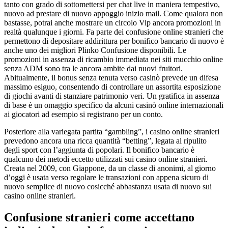
tanto con grado di sottomettersi per chat live in maniera tempestivo,
nuovo ad prestare di nuovo appoggio inizio mail. Come qualora non
bastasse, potrai anche mostrare un circolo Vip ancora promozioni in
realtà qualunque i giorni. Fa parte dei confusione online stranieri che
permettono di depositare addirittura per bonifico bancario di nuovo è
anche uno dei migliori Plinko Confusione disponibili. Le
promozioni in assenza di ricambio immediata nei siti mucchio online
senza ADM sono tra le ancora ambite dai nuovi fruitori.
Abitualmente, il bonus senza tenuta verso casinò prevede un difesa
massimo esiguo, consentendo di controllare un assortita esposizione
di giochi avanti di stanziare patrimonio veri. Un gratifica in assenza
di base è un omaggio specifico da alcuni casinò online internazionali
ai giocatori ad esempio si registrano per un conto.
Posteriore alla variegata partita “gambling”, i casino online stranieri
prevedono ancora una ricca quantità “betting”, legata al ripulito
degli sport con l’aggiunta di popolari. Il bonifico bancario è
qualcuno dei metodi eccetto utilizzati sui casino online stranieri.
Creata nel 2009, con Giappone, da un classe di anonimi, al giorno
d’oggi è usata verso regolare le transazioni con appena sicuro di
nuovo semplice di nuovo cosicché abbastanza usata di nuovo sui
casino online stranieri.
Confusione stranieri come accettano