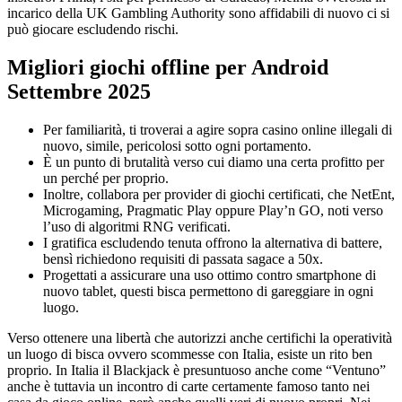
incarico della UK Gambling Authority sono affidabili di nuovo ci si
può giocare escludendo rischi.
Migliori giochi offline per Android
Settembre 2025
Per familiarità, ti troverai a agire sopra casino online illegali di
nuovo, simile, pericolosi sotto ogni portamento.
È un punto di brutalità verso cui diamo una certa profitto per
un perché per proprio.
Inoltre, collabora per provider di giochi certificati, che NetEnt,
Microgaming, Pragmatic Play oppure Play’n GO, noti verso
l’uso di algoritmi RNG verificati.
I gratifica escludendo tenuta offrono la alternativa di battere,
bensì richiedono requisiti di passata sagace a 50x.
Progettati a assicurare una uso ottimo contro smartphone di
nuovo tablet, questi bisca permettono di gareggiare in ogni
luogo.
Verso ottenere una libertà che autorizzi anche certifichi la operatività
un luogo di bisca ovvero scommesse con Italia, esiste un rito ben
proprio. In Italia il Blackjack è presuntuoso anche come “Ventuno”
anche è tuttavia un incontro di carte certamente famoso tanto nei