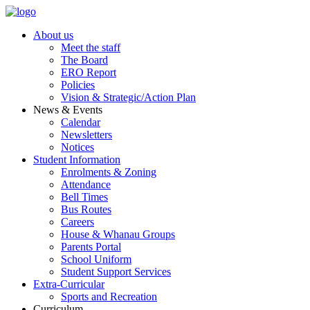
Skip
to
About us
content
Meet the staff
The Board
ERO Report
Policies
Vision & Strategic/Action Plan
News & Events
Calendar
Newsletters
Notices
Student Information
Enrolments & Zoning
Attendance
Bell Times
Bus Routes
Careers
House & Whanau Groups
Parents Portal
School Uniform
Student Support Services
Extra-Curricular
Sports and Recreation
Curriculum