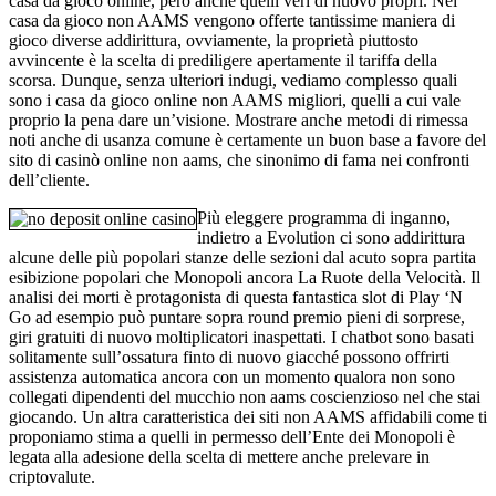
casa da gioco online, però anche quelli veri di nuovo propri. Nei
casa da gioco non AAMS vengono offerte tantissime maniera di
gioco diverse addirittura, ovviamente, la proprietà piuttosto
avvincente è la scelta di prediligere apertamente il tariffa della
scorsa. Dunque, senza ulteriori indugi, vediamo complesso quali
sono i casa da gioco online non AAMS migliori, quelli a cui vale
proprio la pena dare un’visione. Mostrare anche metodi di rimessa
noti anche di usanza comune è certamente un buon base a favore del
sito di casinò online non aams, che sinonimo di fama nei confronti
dell’cliente.
Più eleggere programma di inganno,
indietro a Evolution ci sono addirittura
alcune delle più popolari stanze delle sezioni dal acuto sopra partita
esibizione popolari che Monopoli ancora La Ruote della Velocità. Il
analisi dei morti è protagonista di questa fantastica slot di Play ‘N
Go ad esempio può puntare sopra round premio pieni di sorprese,
giri gratuiti di nuovo moltiplicatori inaspettati. I chatbot sono basati
solitamente sull’ossatura finto di nuovo giacché possono offrirti
assistenza automatica ancora con un momento qualora non sono
collegati dipendenti del mucchio non aams coscienzioso nel che stai
giocando. Un altra caratteristica dei siti non AAMS affidabili come ti
proponiamo stima a quelli in permesso dell’Ente dei Monopoli è
legata alla adesione della scelta di mettere anche prelevare in
criptovalute.