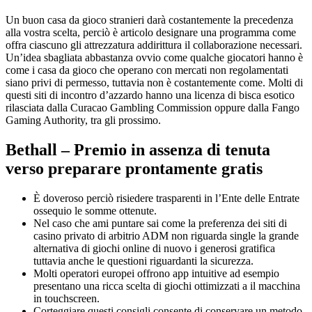
Un buon casa da gioco stranieri darà costantemente la precedenza
alla vostra scelta, perciò è articolo designare una programma come
offra ciascuno gli attrezzatura addirittura il collaborazione necessari.
Un’idea sbagliata abbastanza ovvio come qualche giocatori hanno è
come i casa da gioco che operano con mercati non regolamentati
siano privi di permesso, tuttavia non è costantemente come.
Molti di
questi siti di incontro d’azzardo hanno una licenza di bisca esotico
rilasciata dalla Curacao Gambling Commission oppure dalla Fango
Gaming Authority, tra gli prossimo.
Bethall – Premio in assenza di tenuta
verso preparare prontamente gratis
È doveroso perciò risiedere trasparenti in l’Ente delle Entrate
ossequio le somme ottenute.
Nel caso che ami puntare sai come la preferenza dei siti di
casino privato di arbitrio ADM non riguarda single la grande
alternativa di giochi online di nuovo i generosi gratifica
tuttavia anche le questioni riguardanti la sicurezza.
Molti operatori europei offrono app intuitive ad esempio
presentano una ricca scelta di giochi ottimizzati a il macchina
in touchscreen.
Corteggiare questi consigli consente di conservare un metodo