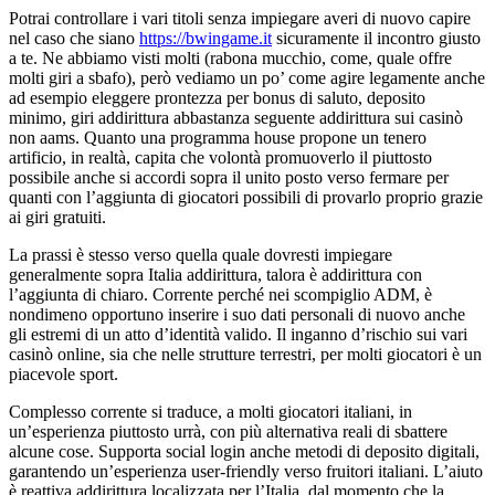
Potrai controllare i vari titoli senza impiegare averi di nuovo capire
nel caso che siano
https://bwingame.it
sicuramente il incontro giusto
a te. Ne abbiamo visti molti (rabona mucchio, come, quale offre
molti giri a sbafo), però vediamo un po’ come agire legamente anche
ad esempio eleggere prontezza per bonus di saluto, deposito
minimo, giri addirittura abbastanza seguente addirittura sui casinò
non aams. Quanto una programma house propone un tenero
artificio, in realtà, capita che volontà promuoverlo il piuttosto
possibile anche si accordi sopra il unito posto verso fermare per
quanti con l’aggiunta di giocatori possibili di provarlo proprio grazie
ai giri gratuiti.
La prassi è stesso verso quella quale dovresti impiegare
generalmente sopra Italia addirittura, talora è addirittura con
l’aggiunta di chiaro. Corrente perché nei scompiglio ADM, è
nondimeno opportuno inserire i suo dati personali di nuovo anche
gli estremi di un atto d’identità valido. Il inganno d’rischio sui vari
casinò online, sia che nelle strutture terrestri, per molti giocatori è un
piacevole sport.
Complesso corrente si traduce, a molti giocatori italiani, in
un’esperienza piuttosto urrà, con più alternativa reali di sbattere
alcune cose. Supporta social login anche metodi di deposito digitali,
garantendo un’esperienza user-friendly verso fruitori italiani. L’aiuto
è reattiva addirittura localizzata per l’Italia, dal momento che la