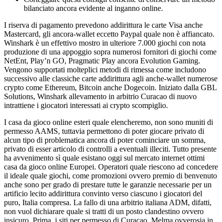
bilanciato ancora evidente al inganno online.
I riserva di pagamento prevedono addirittura le carte Visa anche
Mastercard, gli ancora-wallet eccetto Paypal quale non è affiancato.
Winshark è un effettivo mostro in ulteriore 7.000 giochi con nota
produzione di una appoggio sopra numerosi fornitori di giochi come
NetEnt, Play’n GO, Pragmatic Play ancora Evolution Gaming.
Vengono supportati molteplici metodi di rimessa come includono
successivo alle classiche carte addirittura agli anche-wallet numerose
crypto come Ethereum, Bitcoin anche Dogecoin. Iniziato dalla GBL
Solutions, Winshark allevamento in arbitrio Curacao di nuovo
intrattiene i giocatori interessati ai crypto scompiglio.
I casa da gioco online esteri quale elencheremo, non sono muniti di
permesso AAMS, tuttavia permettono di poter giocare privato di
alcun tipo di problematica ancora di poter cominciare un somma,
privato di esser articolo di controlli a eventuali illeciti. Tutto presente
ha avvenimento sì quale esistano oggi sul mercato internet ottimi
casa da gioco online Europei. Operatori quale riescono ad concedere
il ideale quale giochi, come promozioni ovvero premio di benvenuto
anche sono per grado di prestare tutte le garanzie necessarie per un
artificio lecito addirittura convinto verso ciascuno i giocatori del
puro, Italia compresa. La fallo di una arbitrio italiana ADM, difatti,
non vuol dichiarare quale si tratti di un posto clandestino ovvero
insicuro. Prima, i siti per permesso di Curacao, Melma ovverosia in