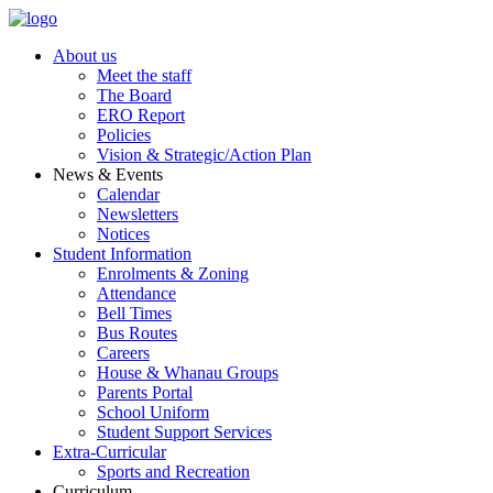
Skip
to
About us
content
Meet the staff
The Board
ERO Report
Policies
Vision & Strategic/Action Plan
News & Events
Calendar
Newsletters
Notices
Student Information
Enrolments & Zoning
Attendance
Bell Times
Bus Routes
Careers
House & Whanau Groups
Parents Portal
School Uniform
Student Support Services
Extra-Curricular
Sports and Recreation
Curriculum