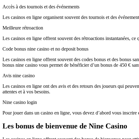
Accès à des tournois et des événements
Les casinos en ligne organisent souvent des tournois et des événement
Meilleure rétroaction
Les casinos en ligne offrent souvent des rétroactions instantanées, ce
Code bonus nine casino et no deposit bonus
Les casinos en ligne offrent souvent des codes bonus et des bonus san
bonus nine casino vous permet de bénéficier d’un bonus de 450 € sans
Avis nine casino
Les casinos en ligne ont des avis et des retours des joueurs qui peuve
attentes et à vos besoins.
Nine casino login
Pour jouer dans un casino en ligne, vous devez d’abord vous inscrire 
Les bonus de bienvenue de Nine Casino