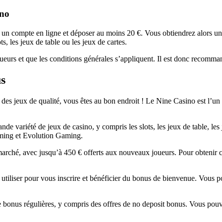
ino
r un compte en ligne et déposer au moins 20 €. Vous obtiendrez alors 
ts, les jeux de table ou les jeux de cartes.
oueurs et que les conditions générales s’appliquent. Il est donc recomman
us
 des jeux de qualité, vous êtes au bon endroit ! Le Nine Casino est l’un
e variété de jeux de casino, y compris les slots, les jeux de table, les 
aming et Evolution Gaming.
arché, avec jusqu’à 450 € offerts aux nouveaux joueurs. Pour obtenir 
ser pour vous inscrire et bénéficier du bonus de bienvenue. Vous pouv
 bonus régulières, y compris des offres de no deposit bonus. Vous pouv