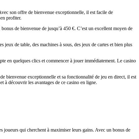
Avec son offre de bienvenue exceptionnelle, il est facile de
n profiter.
n bonus de bienvenue de jusqu’à 450 €. C’est un excellent moyen de
es jeux de table, des machines à sous, des jeux de cartes et bien plus
 compte en quelques clics et commencer à jouer immédiatement. Le casino
e bienvenue exceptionnelle et sa fonctionnalité de jeu en direct, il est
et à découvrir les avantages de ce casino en ligne.
les joueurs qui cherchent à maximiser leurs gains. Avec un bonus de