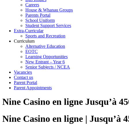
Careers
House & Whanau Groups
Parents Portal
School Uniform
Student Support Services
Extra-Curricular
Sports and Recreation
Curriculum
Alternative Education
EOTC
Learning Opportunities
New Entrant – Year 6
Senior Subjects / NCEA
Vacancies
Contact us
Parent Portal
Parent Appointments
Nine Casino en ligne Jusqu’à 45
Nine Casino en ligne | Jusqu’à 