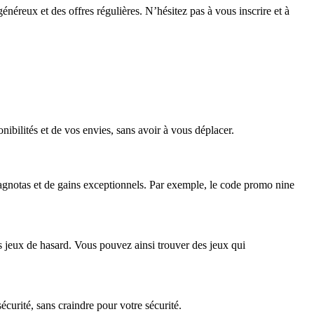
néreux et des offres régulières. N’hésitez pas à vous inscrire et à
ibilités et de vos envies, sans avoir à vous déplacer.
agnotas et de gains exceptionnels. Par exemple, le code promo nine
es jeux de hasard. Vous pouvez ainsi trouver des jeux qui
curité, sans craindre pour votre sécurité.