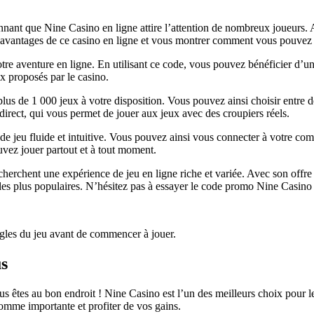
tonnant que Nine Casino en ligne attire l’attention de nombreux joueurs. 
s avantages de ce casino en ligne et vous montrer comment vous pouvez e
 aventure en ligne. En utilisant ce code, vous pouvez bénéficier d’u
x proposés par le casino.
lus de 1 000 jeux à votre disposition. Vous pouvez ainsi choisir entre d
direct, qui vous permet de jouer aux jeux avec des croupiers réels.
ce de jeu fluide et intuitive. Vous pouvez ainsi vous connecter à votre
uvez jouer partout et à tout moment.
herchent une expérience de jeu en ligne riche et variée. Avec son offre d
les plus populaires. N’hésitez pas à essayer le code promo Nine Casino 
gles du jeu avant de commencer à jouer.
us
ous êtes au bon endroit ! Nine Casino est l’un des meilleurs choix pour 
mme importante et profiter de vos gains.