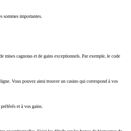
des sommes importantes.
de mises cagnotas et de gains exceptionnels. Par exemple, le code
n ligne. Vous pouvez ainsi trouver un casino qui correspond à vos
préférés et à vos gains.