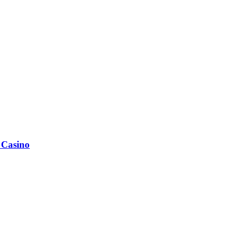
 Casino