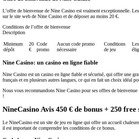
L’offre de bienvenue de Nine Casino est vraiment exceptionnelle. Les 
sur le site web de Nine Casino et de déposer au moins 20 €.
Conditions de l’offre de bienvenue
Description
Minimum
20
Code
Aucun code promo
Conditions
Les
dépôt
€
promo
nécessaire
de jeu
éli
Nine Casino: un casino en ligne fiable
Nine Casino est un casino en ligne fiable et sécurisé, qui offre une gr
français et en plusieurs autres langues, ce qui en fait un choix idéal po
Nous vous recommandons Nine Casino pour ses offres de bienvenue exce
!
NineCasino Avis 450 € de bonus + 250 free 
Le NineCasino est un site de jeu en ligne qui offre un accueil chaleu
il est important de comprendre les conditions de ce bonus.