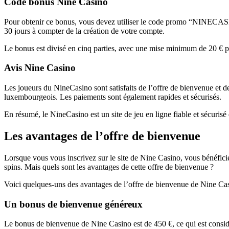
Code bonus Nine Casino
Pour obtenir ce bonus, vous devez utiliser le code promo “NINECASIN
30 jours à compter de la création de votre compte.
Le bonus est divisé en cinq parties, avec une mise minimum de 20 € pour
Avis Nine Casino
Les joueurs du NineCasino sont satisfaits de l’offre de bienvenue et de 
luxembourgeois. Les paiements sont également rapides et sécurisés.
En résumé, le NineCasino est un site de jeu en ligne fiable et sécurisé 
Les avantages de l’offre de bienvenue
Lorsque vous vous inscrivez sur le site de Nine Casino, vous bénéfici
spins. Mais quels sont les avantages de cette offre de bienvenue ?
Voici quelques-uns des avantages de l’offre de bienvenue de Nine Cas
Un bonus de bienvenue généreux
Le bonus de bienvenue de Nine Casino est de 450 €, ce qui est consid