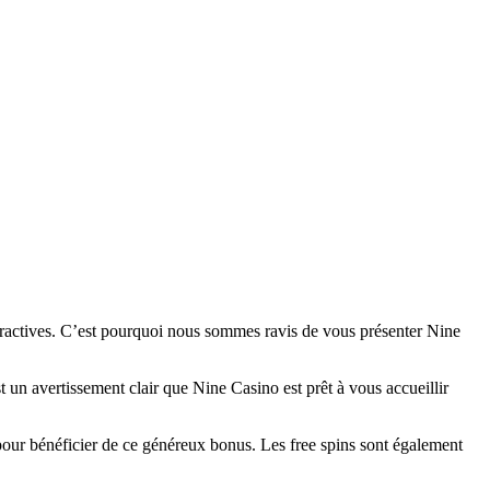
attractives. C’est pourquoi nous sommes ravis de vous présenter Nine
 un avertissement clair que Nine Casino est prêt à vous accueillir
€ pour bénéficier de ce généreux bonus. Les free spins sont également