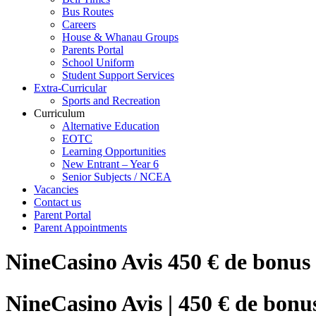
Bus Routes
Careers
House & Whanau Groups
Parents Portal
School Uniform
Student Support Services
Extra-Curricular
Sports and Recreation
Curriculum
Alternative Education
EOTC
Learning Opportunities
New Entrant – Year 6
Senior Subjects / NCEA
Vacancies
Contact us
Parent Portal
Parent Appointments
NineCasino Avis 450 € de bonus 
NineCasino Avis | 450 € de bonus