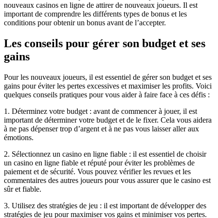
nouveaux casinos en ligne de attirer de nouveaux joueurs. Il est
important de comprendre les différents types de bonus et les
conditions pour obtenir un bonus avant de l’accepter.
Les conseils pour gérer son budget et ses
gains
Pour les nouveaux joueurs, il est essentiel de gérer son budget et ses
gains pour éviter les pertes excessives et maximiser les profits. Voici
quelques conseils pratiques pour vous aider à faire face à ces défis :
1. Déterminez votre budget : avant de commencer à jouer, il est
important de déterminer votre budget et de le fixer. Cela vous aidera
à ne pas dépenser trop d’argent et à ne pas vous laisser aller aux
émotions.
2. Sélectionnez un casino en ligne fiable : il est essentiel de choisir
un casino en ligne fiable et réputé pour éviter les problèmes de
paiement et de sécurité. Vous pouvez vérifier les revues et les
commentaires des autres joueurs pour vous assurer que le casino est
sûr et fiable.
3. Utilisez des stratégies de jeu : il est important de développer des
stratégies de jeu pour maximiser vos gains et minimiser vos pertes.