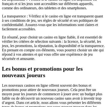
français et si les jeux sont accessibles sur différents appareils,
comme des ordinateurs, des tablettes et des smartphones.
La transparence : Vérifiez si le casino en ligne est transparent quant
à ses conditions de jeu, ses règles de sécurité et ses politiques de
confidentialité. Assurez-vous que les informations sont claires et
facilement accessibles.
En résumé, pour choisir un casino en ligne fiable, il est essentiel de
vérifier les critères de sélection suivants : la licence, la sécurité, les
jeux, les promotions, la réputation, la disponibilité et la transparence.
En prenant en compte ces éléments, vous pourrez choisir un site qui
répond à vos attentes et qui vous offre une expérience de jeu
sécurisée et amusante.
Les bonus et promotions pour les
nouveaux joueurs
Les nouveaux casinos en ligne offrent souvent des bonus et
promotions pour attirer de nouveaux joueurs. Cela peut être un
moyen pour les joueurs de commencer à jouer avec un budget plus
faible ou de découvrir un nouveau casino sans avoir à investir trop
d’argent. Dans cet article, nous allons vous présenter les différents
types de bonus et promotions que vous pouvez trouver dans les