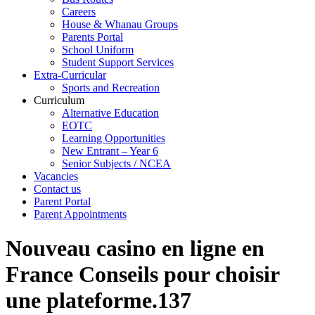
Careers
House & Whanau Groups
Parents Portal
School Uniform
Student Support Services
Extra-Curricular
Sports and Recreation
Curriculum
Alternative Education
EOTC
Learning Opportunities
New Entrant – Year 6
Senior Subjects / NCEA
Vacancies
Contact us
Parent Portal
Parent Appointments
Nouveau casino en ligne en
France Conseils pour choisir
une plateforme.137