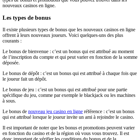
nouveaux casinos en ligne.
Les types de bonus
Il existe plusieurs types de bonus que les nouveaux casinos en ligne
offrent à leurs nouveaux joueurs. Voici quelques-uns des plus
courants :
Le bonus de bienvenue : c’est un bonus qui est attribué au moment
de l’inscription du compte et qui peut varier en fonction de la somme
déposée.
Le bonus de dépôt : c’est un bonus qui est attribué à chaque fois que
le joueur fait un dépôt.
Le bonus de jeu : c’est un bonus qui est attribué pour une partie
spécifique du jeu, comme par exemple le blackjack ou les machines
à sous.
Le bonus de
nouveau jeu casino en ligne
référence : c’est un bonus
qui est attribué lorsque le joueur invite un ami à rejoindre le casino.
Il est important de noter que les bonus et promotions peuvent varier
en fonction du casino et de la région où vous vous trouvez. Il est
donc important de vérifier les conditions du bonus et de la