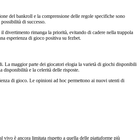
stione del bankroll e la comprensione delle regole specifiche sono
possibilità di successo.
il divertimento rimanga la priorità, evitando di cadere nella trappola
na esperienza di gioco positiva su fezbet.
. La maggior parte dei giocatori elogia la varietà di giochi disponibili
disponibilità e la celerità delle risposte.
enza di gioco. Le opinioni ad hoc permettono ai nuovi utenti di
 vivo è ancora limitata rispetto a quella delle piattaforme più