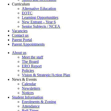
Curriculum
Alternative Education
EOTC
Learning Opportunities
New Entrant – Year 6
Senior Subjects / NCEA
Vacancies
Contact us
Parent Portal
Parent Appointments
About us
Meet the staff
The Board
ERO Report
Policies
Vision & Strategic/Action Plan
News & Events
Calendar
Newsletters
Notices
Student Information
Enrolments & Zoning
Attendance
Bell Times