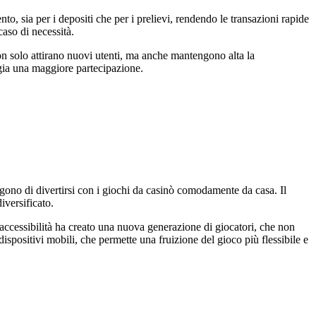
to, sia per i depositi che per i prelievi, rendendo le transazioni rapide
caso di necessità.
 non solo attirano nuovi utenti, ma anche mantengono alta la
ggia una maggiore partecipazione.
gono di divertirsi con i giochi da casinò comodamente da casa. Il
iversificato.
accessibilità ha creato una nuova generazione di giocatori, che non
ispositivi mobili, che permette una fruizione del gioco più flessibile e