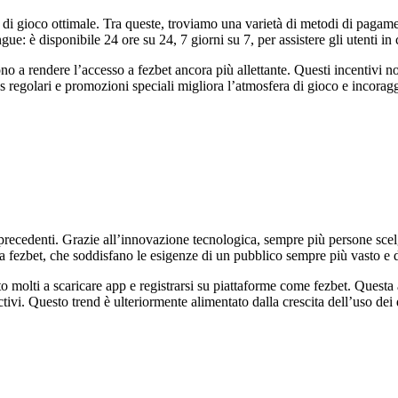
 di gioco ottimale. Tra queste, troviamo una varietà di metodi di pagamen
ngue: è disponibile 24 ore su 24, 7 giorni su 7, per assistere gli utenti in 
cono a rendere l’accesso a fezbet ancora più allettante. Questi incentivi
us regolari e promozioni speciali migliora l’atmosfera di gioco e incora
precedenti. Grazie all’innovazione tecnologica, sempre più persone scel
da fezbet, che soddisfano le esigenze di un pubblico sempre più vasto e d
molti a scaricare app e registrarsi su piattaforme come fezbet. Questa 
vi. Questo trend è ulteriormente alimentato dalla crescita dell’uso dei d