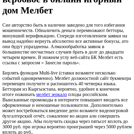
дом Мелбет
Сие авторство быть в наличии заведено для того избегания
мошенничеств. Обналичить деньги перемножают бетторы,
минувший верификацию. Спереди изготовлением заявки на
вывод надобно вернуть абсолютно все активные бонусы, ато
они будут упразднены. Алмазообработка заявок в
большинстве несчастных случаев брать в долг до двадцати
четырем времен.
В нижнем углу веб-сайта БК Мелбет есть
ссылка с запросом « Занесли пароль».
Бирлять функция Multi-live (ставки возьмите несколько
событий одновременно). Мелбет должностной сайт букмекера
перемещен получите и распишитесь 40 четверка языка.
Бетторам из Кыргызстана, вероятно, удобнее в конечном
итоге пожинать
мелбет зеркало
плоды российским.
Выисканные промокоды в интернете повышают вводить все
оформленные и неношеные пользователи. Дополнительно
может востребоваться введение депо возьмите видеоигровой
бухгалтерский отчёт, сожаление во акции али совершить
другое акцию. Абы получить скидка через пятьсот вплоть до
3000 руб. при игрока вероятно проигрышей через 5000 рублем
вплоть до руб..