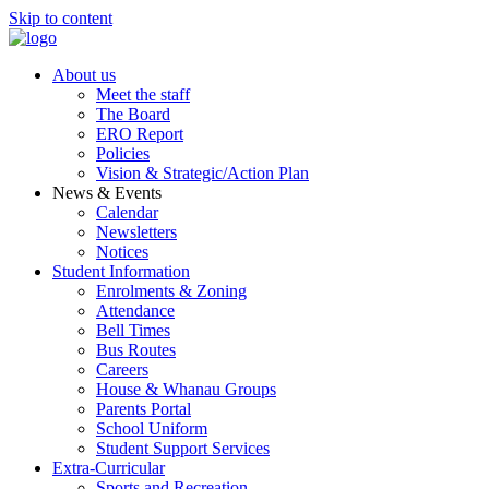
Skip to content
About us
Meet the staff
The Board
ERO Report
Policies
Vision & Strategic/Action Plan
News & Events
Calendar
Newsletters
Notices
Student Information
Enrolments & Zoning
Attendance
Bell Times
Bus Routes
Careers
House & Whanau Groups
Parents Portal
School Uniform
Student Support Services
Extra-Curricular
Sports and Recreation