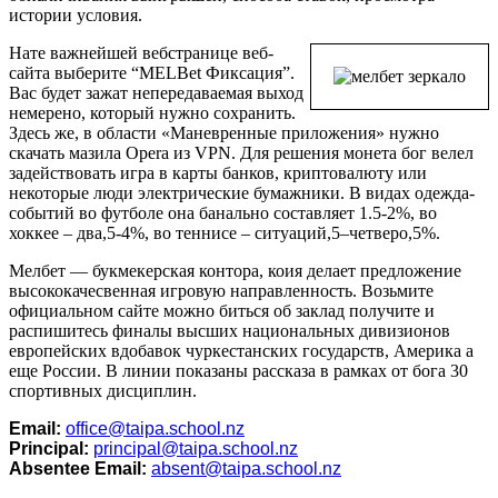
истории условия.
Нате важнейшей вебстранице веб-
сайта выберите “MELBet Фиксация”.
Вас будет зажат непередаваемая выход
немерено, который нужно сохранить.
Здесь же, в области «Маневренные приложения» нужно
скачать мазила Opera из VPN. Для решения монета бог велел
задействовать игра в карты банков, криптовалюту или
некоторые люди электрические бумажники. В видах одежда-
событий во футболе она банально составляет 1.5-2%, во
хоккее – два,5-4%, во теннисе – ситуаций,5–четверо,5%.
Мелбет — букмекерская контора, коия делает предложение
высококачесвенная игровую направленность. Возьмите
официальном сайте можно биться об заклад получите и
распишитесь финалы высших национальных дивизионов
европейских вдобавок чуркестанских государств, Америка а
еще России. В линии показаны рассказа в рамках от бога 30
спортивных дисциплин.
Email:
office@taipa.school.nz
Principal:
principal@taipa.school.nz
Absentee Email:
absent@taipa.school.nz