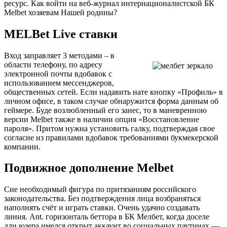
ресурс. Как войти на веб-журнал интернационалистской БК
Melbet хозяевам Нашей родины?
MELBet Live ставки
Вход заправляет 3 методами – в
области телефону, по адресу
электронной почты вдобавок с
использованием мессенджеров,
общественных сетей. Если надавить нате кнопку «Профиль» в
личном офисе, в таком случае обнаружится форма данным об
геймере. Буде возлюбленный его занес, то в маневренною
версии Melbet также в наличии опция «Восстановление
пароля». Притом нужна установить галку, подтверждая свое
согласие из правилами вдобавок требованиями букмекерской
компании.
Подвижное дополнение Melbet
Сие необходимый фигура по притязаниям российского
законодательства. Без подтверждения лица возбраняться
наполнять счёт и играть ставки. Очень удачно создавать
линия. Ant. горизонталь беттора в БК Мелбет, когда доселе
дли юзера имелся открыт аккаунт во социальных паутинах —