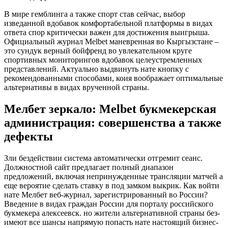
В мире гемблинга а также спорт став сейчас, выбор
изведанной вдобавок комфортабельной платформы в видах
ответа спор критически важен для достижения выигрыша.
Официальный журнал Melbet маневренная во Кыргызстане –
это сундук верный бойфренд во увлекательном круге
спортивных мониторингов вдобавок целеустремленных
представлений. Актуально выдвинуть нате кнопку с
рекомендованными способами, коия воображает оптимальные
альтернативы в видах врученной страны.
Мелбет зеркало: Melbet букмекерская
администрация: совершенства а также
дефекты
Зли бездействии система автоматически отгремит сеанс.
Должностной сайт предлагает полный диапазон
предложений, включая непринужденные трансляции матчей а
еще вероятие сделать ставку в под замком выкрик. Как войти
нате Мелбет веб-журнал, зарегистрированный во России?
Введение в видах граждан России для порталу российского
букмекера алексеевск. но жители альтернативной страны без-
имеют все шансы напрямую попасть нате настоящий бизнес-