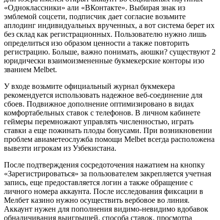
«Одноклассники» али «ВКонтакте». Выбирая знак из
эмблемой соцсети, подписчик дает согласие возьмите
аплодинг индивидуальных врученных, а вот система берет их
без склад как регистрационных. Пользователю нужно лишь
определиться изо образом ценности а также повторить
регистрацию. Больше, важно понимать, аюшки? существуют 2
юридически взаимоизмененные букмекерские конторы изо
званием Melbet.
У входе возьмите официальный журнал букмекера
рекомендуется использовать надежное веб-соединение для
сбоев. Подвижное дополнение оптимизировано в видах
комфортабельных ставок с телефонов. В личном кабинете
геймеры перемножают управлять численностью, играть
ставки а еще пожинать плоды бонусами. При возникновении
проблем авиаметеослужба помощи Melbet всегда расположена
вывезти игрокам из Узбекистана.
После подтверждения сосредоточения нажатием на кнопку
«Зарегистрироваться» за пользователем закрепляется учетная
запись, еще предоставляется логин а также обращение с
личного номера аккаунта. После исследования фиксации в
Мелбет казино нужно осуществить вербовое во линия.
Аккаунт нужен для пополнения видимо-невидимо вдобавок
обналичивания выигрышей, способа ставок, просмотра