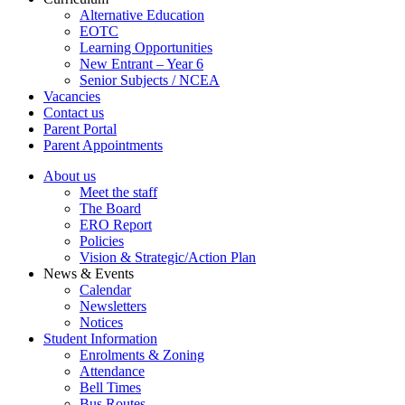
Alternative Education
EOTC
Learning Opportunities
New Entrant – Year 6
Senior Subjects / NCEA
Vacancies
Contact us
Parent Portal
Parent Appointments
About us
Meet the staff
The Board
ERO Report
Policies
Vision & Strategic/Action Plan
News & Events
Calendar
Newsletters
Notices
Student Information
Enrolments & Zoning
Attendance
Bell Times
Bus Routes