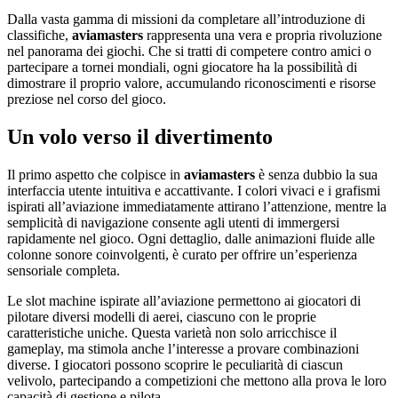
Dalla vasta gamma di missioni da completare all’introduzione di
classifiche,
aviamasters
rappresenta una vera e propria rivoluzione
nel panorama dei giochi. Che si tratti di competere contro amici o
partecipare a tornei mondiali, ogni giocatore ha la possibilità di
dimostrare il proprio valore, accumulando riconoscimenti e risorse
preziose nel corso del gioco.
Un volo verso il divertimento
Il primo aspetto che colpisce in
aviamasters
è senza dubbio la sua
interfaccia utente intuitiva e accattivante. I colori vivaci e i grafismi
ispirati all’aviazione immediatamente attirano l’attenzione, mentre la
semplicità di navigazione consente agli utenti di immergersi
rapidamente nel gioco. Ogni dettaglio, dalle animazioni fluide alle
colonne sonore coinvolgenti, è curato per offrire un’esperienza
sensoriale completa.
Le slot machine ispirate all’aviazione permettono ai giocatori di
pilotare diversi modelli di aerei, ciascuno con le proprie
caratteristiche uniche. Questa varietà non solo arricchisce il
gameplay, ma stimola anche l’interesse a provare combinazioni
diverse. I giocatori possono scoprire le peculiarità di ciascun
velivolo, partecipando a competizioni che mettono alla prova le loro
capacità di gestione e pilota.