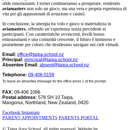
sfide emozionanti. I tornei continueranno a prosperare, rendendo
aviamasters
non solo un gioco, ma una vera e propria esperienza di
vita per gli appassionati di aviazione e casinò.
In conclusione, la sinergia tra volo e gioco si materializza in
aviamasters
, offrendo un’esperienza senza precedenti ai
partecipanti. Con caratteristiche avvincenti, livelli bonus
entusiasmanti e una comunità crescente, il futuro è luminoso e
promettente per coloro che desiderano navigare nei cieli virtuali.
Email:
office@taipa.school.nz
Principal:
principal@taipa.school.nz
Absentee Email:
absent@taipa.school.nz
Telephone:
09-406 0159
To leave an absentee message for the office press 1 at the prompt
FAX:
09-406 1096
Postal address:
578 SH 10 Taipa,
Mangonui, Northland, New Zealand, 0420
Facebook
Instagram
PARENT APPOINTMENTS
PARENTS PORTAL
© Taipa Area School, all rights reserved. Website by
Nettl Kaitaia.