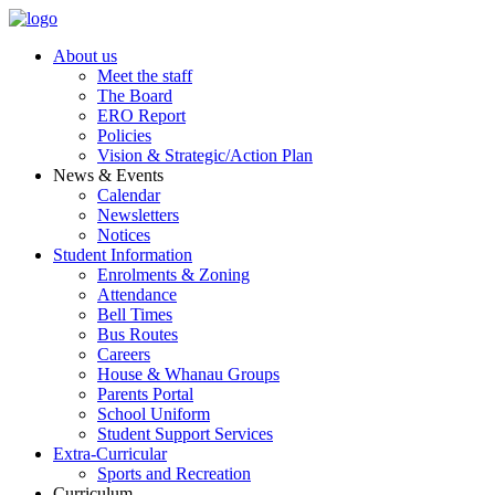
Skip
to
About us
content
Meet the staff
The Board
ERO Report
Policies
Vision & Strategic/Action Plan
News & Events
Calendar
Newsletters
Notices
Student Information
Enrolments & Zoning
Attendance
Bell Times
Bus Routes
Careers
House & Whanau Groups
Parents Portal
School Uniform
Student Support Services
Extra-Curricular
Sports and Recreation
Curriculum