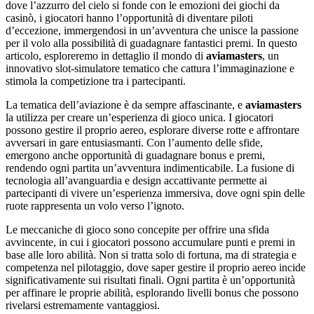
dove l’azzurro del cielo si fonde con le emozioni dei giochi da
casinò, i giocatori hanno l’opportunità di diventare piloti
d’eccezione, immergendosi in un’avventura che unisce la passione
per il volo alla possibilità di guadagnare fantastici premi. In questo
articolo, esploreremo in dettaglio il mondo di
aviamasters
, un
innovativo slot-simulatore tematico che cattura l’immaginazione e
stimola la competizione tra i partecipanti.
La tematica dell’aviazione è da sempre affascinante, e
aviamasters
la utilizza per creare un’esperienza di gioco unica. I giocatori
possono gestire il proprio aereo, esplorare diverse rotte e affrontare
avversari in gare entusiasmanti. Con l’aumento delle sfide,
emergono anche opportunità di guadagnare bonus e premi,
rendendo ogni partita un’avventura indimenticabile. La fusione di
tecnologia all’avanguardia e design accattivante permette ai
partecipanti di vivere un’esperienza immersiva, dove ogni spin delle
ruote rappresenta un volo verso l’ignoto.
Le meccaniche di gioco sono concepite per offrire una sfida
avvincente, in cui i giocatori possono accumulare punti e premi in
base alle loro abilità. Non si tratta solo di fortuna, ma di strategia e
competenza nel pilotaggio, dove saper gestire il proprio aereo incide
significativamente sui risultati finali. Ogni partita è un’opportunità
per affinare le proprie abilità, esplorando livelli bonus che possono
rivelarsi estremamente vantaggiosi.