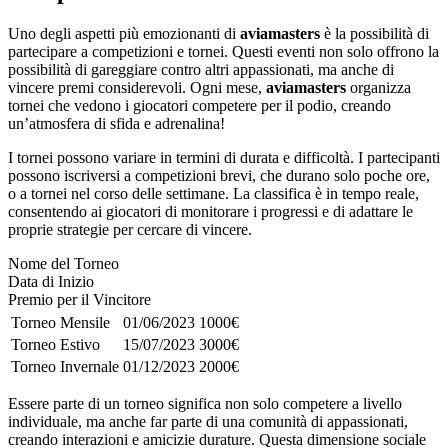
Uno degli aspetti più emozionanti di
aviamasters
è la possibilità di
partecipare a competizioni e tornei. Questi eventi non solo offrono la
possibilità di gareggiare contro altri appassionati, ma anche di
vincere premi considerevoli. Ogni mese,
aviamasters
organizza
tornei che vedono i giocatori competere per il podio, creando
un’atmosfera di sfida e adrenalina!
I tornei possono variare in termini di durata e difficoltà. I partecipanti
possono iscriversi a competizioni brevi, che durano solo poche ore,
o a tornei nel corso delle settimane. La classifica è in tempo reale,
consentendo ai giocatori di monitorare i progressi e di adattare le
proprie strategie per cercare di vincere.
Nome del Torneo
Data di Inizio
Premio per il Vincitore
Torneo Mensile
01/06/2023
1000€
Torneo Estivo
15/07/2023
3000€
Torneo Invernale
01/12/2023
2000€
Essere parte di un torneo significa non solo competere a livello
individuale, ma anche far parte di una comunità di appassionati,
creando interazioni e amicizie durature. Questa dimensione sociale