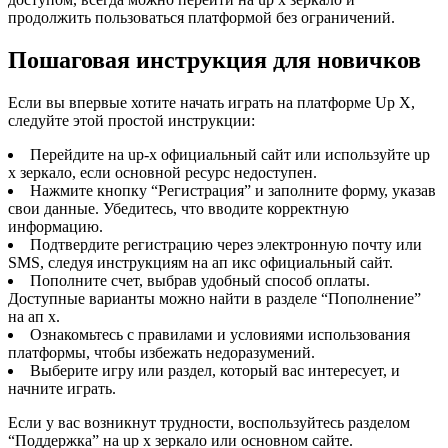
продолжить пользоваться платформой без ограничений.
Пошаговая инструкция для новичков
Если вы впервые хотите начать играть на платформе Up X,
следуйте этой простой инструкции:
Перейдите на up-x официальный сайт или используйте up
x зеркало, если основной ресурс недоступен.
Нажмите кнопку “Регистрация” и заполните форму, указав
свои данные. Убедитесь, что вводите корректную
информацию.
Подтвердите регистрацию через электронную почту или
SMS, следуя инструкциям на ап икс официальный сайт.
Пополните счет, выбрав удобный способ оплаты.
Доступные варианты можно найти в разделе “Пополнение”
на ап х.
Ознакомьтесь с правилами и условиями использования
платформы, чтобы избежать недоразумений.
Выберите игру или раздел, который вас интересует, и
начните играть.
Если у вас возникнут трудности, воспользуйтесь разделом
“Поддержка” на up x зеркало или основном сайте.