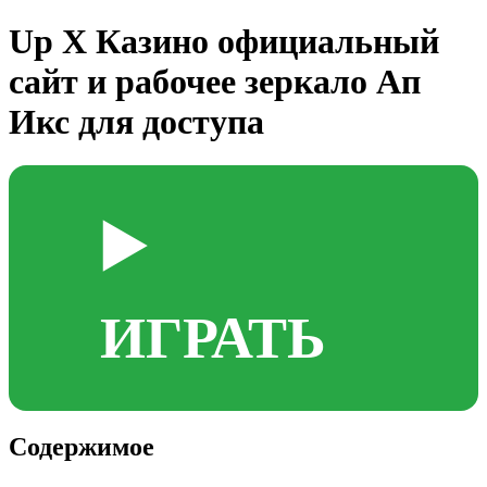
Up X Казино официальный
сайт и рабочее зеркало Ап
Икс для доступа
▶️
ИГРАТЬ
Содержимое