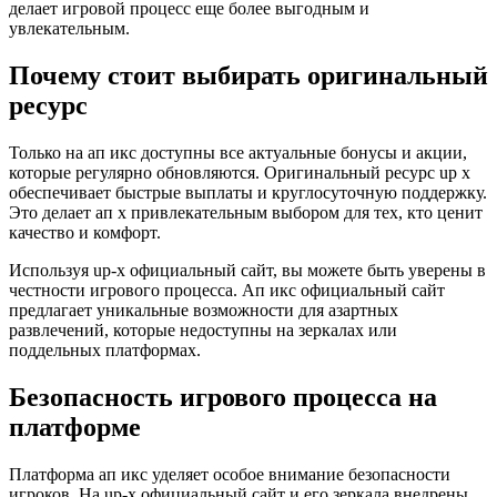
делает игровой процесс еще более выгодным и
увлекательным.
Почему стоит выбирать оригинальный
ресурс
Только на ап икс доступны все актуальные бонусы и акции,
которые регулярно обновляются. Оригинальный ресурс up x
обеспечивает быстрые выплаты и круглосуточную поддержку.
Это делает ап х привлекательным выбором для тех, кто ценит
качество и комфорт.
Используя up-x официальный сайт, вы можете быть уверены в
честности игрового процесса. Ап икс официальный сайт
предлагает уникальные возможности для азартных
развлечений, которые недоступны на зеркалах или
поддельных платформах.
Безопасность игрового процесса на
платформе
Платформа ап икс уделяет особое внимание безопасности
игроков. На up-x официальный сайт и его зеркала внедрены