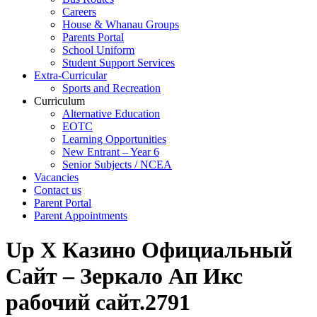
Careers
House & Whanau Groups
Parents Portal
School Uniform
Student Support Services
Extra-Curricular
Sports and Recreation
Curriculum
Alternative Education
EOTC
Learning Opportunities
New Entrant – Year 6
Senior Subjects / NCEA
Vacancies
Contact us
Parent Portal
Parent Appointments
Up X Казино Официальный
Сайт – Зеркало Ап Икс
рабочий сайт.2791