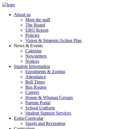
Skip
to
About us
content
Meet the staff
The Board
ERO Report
Policies
Vision & Strategic/Action Plan
News & Events
Calendar
Newsletters
Notices
Student Information
Enrolments & Zoning
Attendance
Bell Times
Bus Routes
Careers
House & Whanau Groups
Parents Portal
School Uniform
Student Support Services
Extra-Curricular
Sports and Recreation
Curriculum