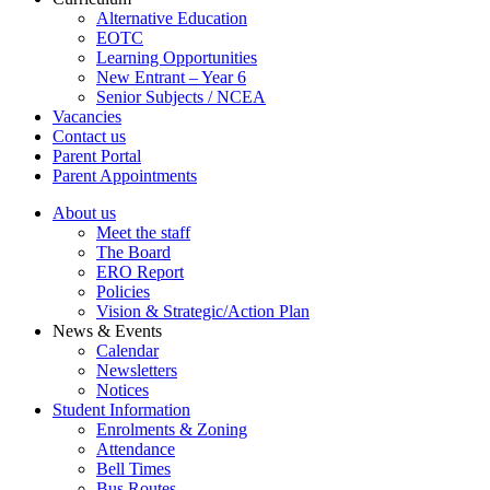
Alternative Education
EOTC
Learning Opportunities
New Entrant – Year 6
Senior Subjects / NCEA
Vacancies
Contact us
Parent Portal
Parent Appointments
About us
Meet the staff
The Board
ERO Report
Policies
Vision & Strategic/Action Plan
News & Events
Calendar
Newsletters
Notices
Student Information
Enrolments & Zoning
Attendance
Bell Times
Bus Routes