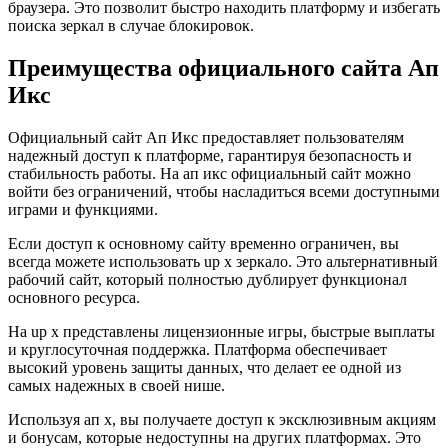
браузера. Это позволит быстро находить платформу и избегать
поиска зеркал в случае блокировок.
Преимущества официального сайта Ап
Икс
Официальный сайт Ап Икс предоставляет пользователям
надежный доступ к платформе, гарантируя безопасность и
стабильность работы. На ап икс официальный сайт можно
войти без ограничений, чтобы насладиться всеми доступными
играми и функциями.
Если доступ к основному сайту временно ограничен, вы
всегда можете использовать up x зеркало. Это альтернативный
рабочий сайт, который полностью дублирует функционал
основного ресурса.
На up x представлены лицензионные игры, быстрые выплаты
и круглосуточная поддержка. Платформа обеспечивает
высокий уровень защиты данных, что делает ее одной из
самых надежных в своей нише.
Используя ап х, вы получаете доступ к эксклюзивным акциям
и бонусам, которые недоступны на других платформах. Это