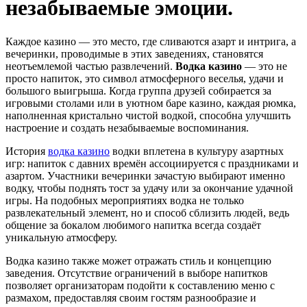
незабываемые эмоции.
Каждое казино — это место, где сливаются азарт и интрига, а
вечеринки, проводимые в этих заведениях, становятся
неотъемлемой частью развлечений.
Водка казино
— это не
просто напиток, это символ атмосферного веселья, удачи и
большого выигрыша. Когда группа друзей собирается за
игровыми столами или в уютном баре казино, каждая рюмка,
наполненная кристально чистой водкой, способна улучшить
настроение и создать незабываемые воспоминания.
История
водка казино
водки вплетена в культуру азартных
игр: напиток с давних времён ассоциируется с праздниками и
азартом. Участники вечеринки зачастую выбирают именно
водку, чтобы поднять тост за удачу или за окончание удачной
игры. На подобных мероприятиях водка не только
развлекательный элемент, но и способ сблизить людей, ведь
общение за бокалом любимого напитка всегда создаёт
уникальную атмосферу.
Водка казино также может отражать стиль и концепцию
заведения. Отсутствие ограничений в выборе напитков
позволяет организаторам подойти к составлению меню с
размахом, предоставляя своим гостям разнообразие и