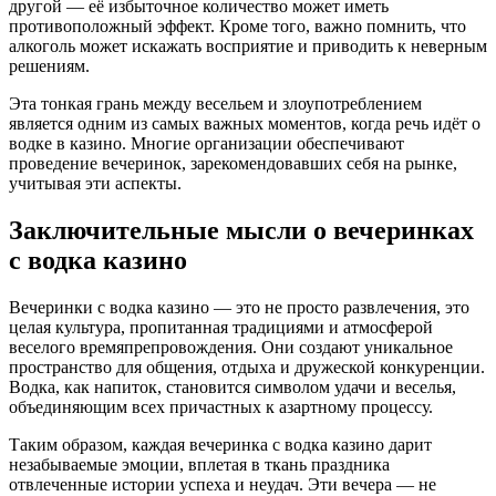
другой — её избыточное количество может иметь
противоположный эффект. Кроме того, важно помнить, что
алкоголь может искажать восприятие и приводить к неверным
решениям.
Эта тонкая грань между весельем и злоупотреблением
является одним из самых важных моментов, когда речь идёт о
водке в казино. Многие организации обеспечивают
проведение вечеринок, зарекомендовавших себя на рынке,
учитывая эти аспекты.
Заключительные мысли о вечеринках
с водка казино
Вечеринки с водка казино — это не просто развлечения, это
целая культура, пропитанная традициями и атмосферой
веселого времяпрепровождения. Они создают уникальное
пространство для общения, отдыха и дружеской конкуренции.
Водка, как напиток, становится символом удачи и веселья,
объединяющим всех причастных к азартному процессу.
Таким образом, каждая вечеринка с водка казино дарит
незабываемые эмоции, вплетая в ткань праздника
отвлеченные истории успеха и неудач. Эти вечера — не