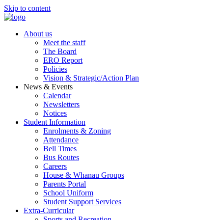
Skip to content
About us
Meet the staff
The Board
ERO Report
Policies
Vision & Strategic/Action Plan
News & Events
Calendar
Newsletters
Notices
Student Information
Enrolments & Zoning
Attendance
Bell Times
Bus Routes
Careers
House & Whanau Groups
Parents Portal
School Uniform
Student Support Services
Extra-Curricular
Sports and Recreation