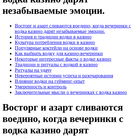
незабываемые эмоции.
Восторг и азарт сливаются воедино, когда вечеринки с
водка казино дарят незабываемые эмоции.
История и традиции водки в казино
Культура потребления водки в казино
Популярные коктейли на основе водки
Как выбрать водку для казино-вечеринки
Некоторые интересные факты о водке казино
Традиции и ритуалы с водкой в казино
Ритуалы на удачу
Невероятные истории успеха и разочарования
Влияние водки на гейминг-опыт
Умеренность и контроль
Заключительные мысли о вечеринках с водка казино
Восторг и азарт сливаются
воедино, когда вечеринки с
водка казино дарят