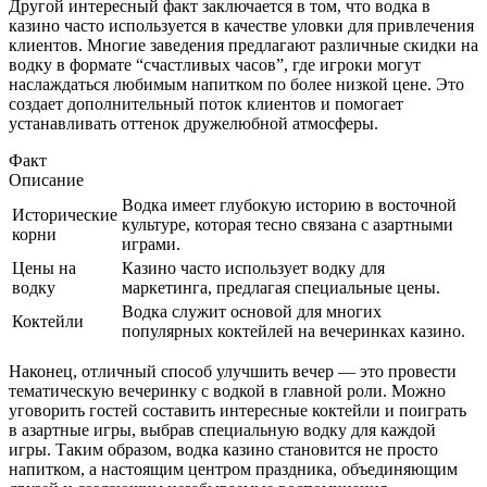
Другой интересный факт заключается в том, что водка в
казино часто используется в качестве уловки для привлечения
клиентов. Многие заведения предлагают различные скидки на
водку в формате “счастливых часов”, где игроки могут
наслаждаться любимым напитком по более низкой цене. Это
создает дополнительный поток клиентов и помогает
устанавливать оттенок дружелюбной атмосферы.
Факт
Описание
Водка имеет глубокую историю в восточной
Исторические
культуре, которая тесно связана с азартными
корни
играми.
Цены на
Казино часто использует водку для
водку
маркетинга, предлагая специальные цены.
Водка служит основой для многих
Коктейли
популярных коктейлей на вечеринках казино.
Наконец, отличный способ улучшить вечер — это провести
тематическую вечеринку с водкой в главной роли. Можно
уговорить гостей составить интересные коктейли и поиграть
в азартные игры, выбрав специальную водку для каждой
игры. Таким образом, водка казино становится не просто
напитком, а настоящим центром праздника, объединяющим