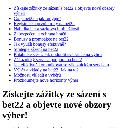
Získejte zážitky ze sázení s bet22 a objevte nové obzory
výher!
Co je bet22 a jak funguje?
Registrace a první kroky na bet22
Nabídka her a sázkových příležitostí
Zabezpečení a ochrana hráčů
Bonusy a promoakce na bet22
Jak využít bonusy efektivně?
Strategie sázení na bet22
Přitáhněte štěstí: Jak podpořit své šance na výhru
Zákaznický servis a podpora na bet22
Jak efektivně komunikovat se zákaznickým servisem
Výběr a vklady na bet22: Jak na to?
Možnosti vkladů a výběrů
Prozkoumejte nové horizonty výher
Získejte zážitky ze sázení s
bet22 a objevte nové obzory
výher!