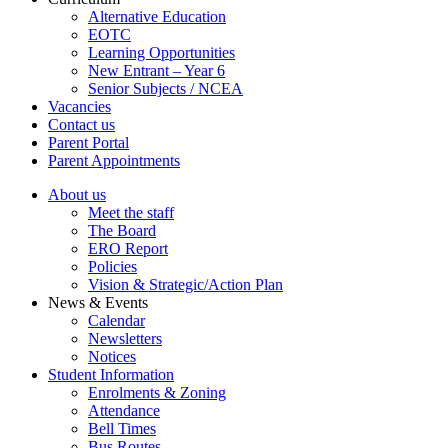
Alternative Education
EOTC
Learning Opportunities
New Entrant – Year 6
Senior Subjects / NCEA
Vacancies
Contact us
Parent Portal
Parent Appointments
About us
Meet the staff
The Board
ERO Report
Policies
Vision & Strategic/Action Plan
News & Events
Calendar
Newsletters
Notices
Student Information
Enrolments & Zoning
Attendance
Bell Times
Bus Routes