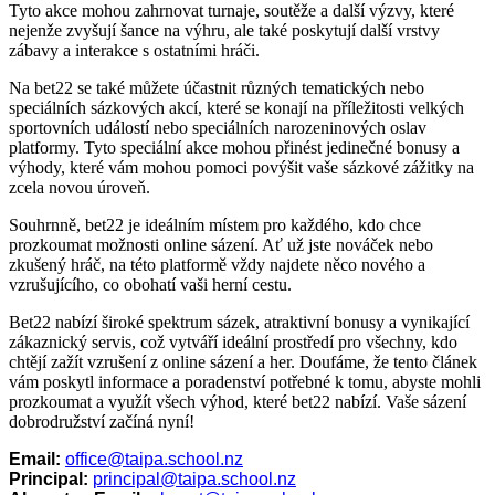
Tyto akce mohou zahrnovat turnaje, soutěže a další výzvy, které
nejenže zvyšují šance na výhru, ale také poskytují další vrstvy
zábavy a interakce s ostatními hráči.
Na bet22 se také můžete účastnit různých tematických nebo
speciálních sázkových akcí, které se konají na příležitosti velkých
sportovních událostí nebo speciálních narozeninových oslav
platformy. Tyto speciální akce mohou přinést jedinečné bonusy a
výhody, které vám mohou pomoci povýšit vaše sázkové zážitky na
zcela novou úroveň.
Souhrnně, bet22 je ideálním místem pro každého, kdo chce
prozkoumat možnosti online sázení. Ať už jste nováček nebo
zkušený hráč, na této platformě vždy najdete něco nového a
vzrušujícího, co obohatí vaši herní cestu.
Bet22 nabízí široké spektrum sázek, atraktivní bonusy a vynikající
zákaznický servis, což vytváří ideální prostředí pro všechny, kdo
chtějí zažít vzrušení z online sázení a her. Doufáme, že tento článek
vám poskytl informace a poradenství potřebné k tomu, abyste mohli
prozkoumat a využít všech výhod, které bet22 nabízí. Vaše sázení
dobrodružství začíná nyní!
Email:
office@taipa.school.nz
Principal:
principal@taipa.school.nz