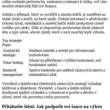
vašim osobním preferencím, znalostem a toleranci k riziku, což vám
umožní efektivněji řídit své finance.
Jedním z přístupů, který se osvědčil u mnoha hráčů, je zaměření na
studie týmů a hráčů, na které sázíte. Získání informací o předchozím
výkonu týmů, statistikách a zranění hráčů může poskytnout cenné
vodítko pro sázky. Dále se doporučuje prozkoumat různé sázkové
trhy a typy sázek, abyste zjistili, které z nich zaručují lepší výhodu.
Typ strategie
Popis
Analytická
Studium statistik a trendů pro informované
strategie
rozhodování.
Sázení na příležitosti s vyššími hodnotami, než
Value betting
bookmaker nabízí.
Bankroll
Správa bankrollu pro udržení sázkových aktivit a
management
minimalizaci ztrát.
Vytváření a dodržování efektivních sázkových strategií vyžaduje
trpělivost a důslednost. Nicméně, s časem a úsilím můžete
dosáhnout lepších výsledků a vybudovat si pověst a důvěru v
sázení, které vás provedou celým procesem.
Přitáhněte štěstí: Jak podpořit své šance na výhru