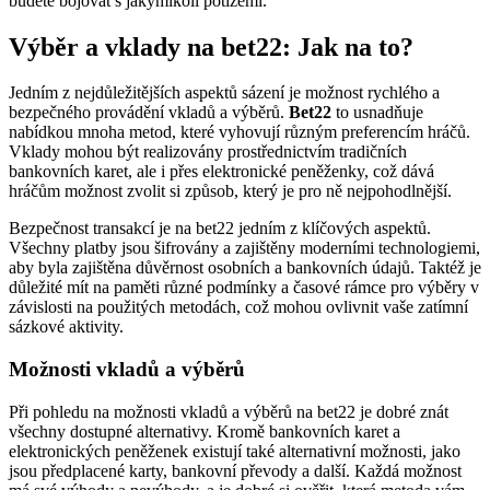
budete bojovat s jakýmikoli potížemi.
Výběr a vklady na bet22: Jak na to?
Jedním z nejdůležitějších aspektů sázení je možnost rychlého a
bezpečného provádění vkladů a výběrů.
Bet22
to usnadňuje
nabídkou mnoha metod, které vyhovují různým preferencím hráčů.
Vklady mohou být realizovány prostřednictvím tradičních
bankovních karet, ale i přes elektronické peněženky, což dává
hráčům možnost zvolit si způsob, který je pro ně nejpohodlnější.
Bezpečnost transakcí je na bet22 jedním z klíčových aspektů.
Všechny platby jsou šifrovány a zajištěny moderními technologiemi,
aby byla zajištěna důvěrnost osobních a bankovních údajů. Taktéž je
důležité mít na paměti různé podmínky a časové rámce pro výběry v
závislosti na použitých metodách, což mohou ovlivnit vaše zatímní
sázkové aktivity.
Možnosti vkladů a výběrů
Při pohledu na možnosti vkladů a výběrů na bet22 je dobré znát
všechny dostupné alternativy. Kromě bankovních karet a
elektronických peněženek existují také alternativní možnosti, jako
jsou předplacené karty, bankovní převody a další. Každá možnost