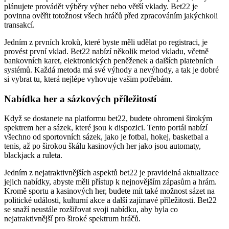
plánujete provádět výběry výher nebo větší vklady. Bet22 je
povinna ověřit totožnost všech hráčů před zpracováním jakýchkoli
transakcí.
Jedním z prvních kroků, které byste měli udělat po registraci, je
provést první vklad. Bet22 nabízí několik metod vkladu, včetně
bankovních karet, elektronických peněženek a dalších platebních
systémů. Každá metoda má své výhody a nevýhody, a tak je dobré
si vybrat tu, která nejlépe vyhovuje vašim potřebám.
Nabídka her a sázkových příležitostí
Když se dostanete na platformu bet22, budete ohromeni širokým
spektrem her a sázek, které jsou k dispozici. Tento portál nabízí
všechno od sportovních sázek, jako je fotbal, hokej, basketbal a
tenis, až po širokou škálu kasinových her jako jsou automaty,
blackjack a ruleta.
Jedním z nejatraktivnějších aspektů bet22 je pravidelná aktualizace
jejich nabídky, abyste měli přístup k nejnovějším zápasům a hrám.
Kromě sportu a kasinových her, budete mít také možnost sázet na
politické události, kulturní akce a další zajímavé příležitosti. Bet22
se snaží neustále rozšiřovat svoji nabídku, aby byla co
nejatraktivnější pro široké spektrum hráčů.