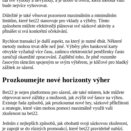
má své výhody a nevýhody, a je dobré si ověřit, která metoda vám
bude nejvíce vyhovovat.
Důležité je také věnovat pozornost maximálním a minimálním
limitům, které bet22 stanovuje pro vklady a výběry. Tímto
způsobem můžete efektivněji plánovat své sázkové aktivity a
přinášet si svá konkrétní očekávání.
Rychlost transakcí je další aspekt, na který je nutné dbát. Některé
metody mohou trvat déle než jiné. Výběry přes bankovní karty
obvykle vyžadují více času, zatímco elektronické peněženky často
zaručují okamžité zpracování. Zajištění toho, že plně rozumíte
časovým rámcům spojeným se svým výběrem, je klíčové pro hladký
zážitek ze sázení.
Prozkoumejte nové horizonty výher
Bet22 je nejen platformou pro sázení, ale také místem, kde můžete
objevovat nové zážitky a možnosti, jak zvýšit své šance na výhru.
Existuje řada způsobů, jak prozkoumat nové hry, sázkové příležitosti
a strategie, které vám mohou pomoci maximálně využít vaši
zkušenost na bet22.
Jedním z nejlepších způsobů, jak obohatit svoji sázkovou zkušenost,
je zapojit se do různých promoakcí, které bet22 pravidelně nabízí.