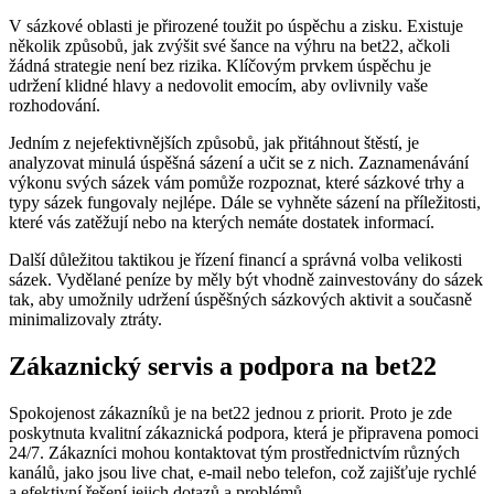
V sázkové oblasti je přirozené toužit po úspěchu a zisku. Existuje
několik způsobů, jak zvýšit své šance na výhru na bet22, ačkoli
žádná strategie není bez rizika. Klíčovým prvkem úspěchu je
udržení klidné hlavy a nedovolit emocím, aby ovlivnily vaše
rozhodování.
Jedním z nejefektivnějších způsobů, jak přitáhnout štěstí, je
analyzovat minulá úspěšná sázení a učit se z nich. Zaznamenávání
výkonu svých sázek vám pomůže rozpoznat, které sázkové trhy a
typy sázek fungovaly nejlépe. Dále se vyhněte sázení na příležitosti,
které vás zatěžují nebo na kterých nemáte dostatek informací.
Další důležitou taktikou je řízení financí a správná volba velikosti
sázek. Vydělané peníze by měly být vhodně zainvestovány do sázek
tak, aby umožnily udržení úspěšných sázkových aktivit a současně
minimalizovaly ztráty.
Zákaznický servis a podpora na bet22
Spokojenost zákazníků je na bet22 jednou z priorit. Proto je zde
poskytnuta kvalitní zákaznická podpora, která je připravena pomoci
24/7. Zákazníci mohou kontaktovat tým prostřednictvím různých
kanálů, jako jsou live chat, e-mail nebo telefon, což zajišťuje rychlé
a efektivní řešení jejich dotazů a problémů.