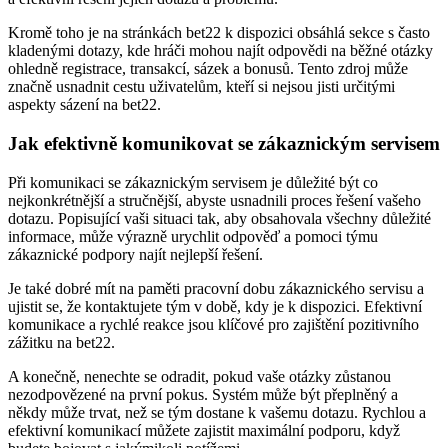
Kromě toho je na stránkách bet22 k dispozici obsáhlá sekce s často
kladenými dotazy, kde hráči mohou najít odpovědi na běžné otázky
ohledně registrace, transakcí, sázek a bonusů. Tento zdroj může
značně usnadnit cestu uživatelům, kteří si nejsou jisti určitými
aspekty sázení na bet22.
Jak efektivně komunikovat se zákaznickým servisem
Při komunikaci se zákaznickým servisem je důležité být co
nejkonkrétnější a stručnější, abyste usnadnili proces řešení vašeho
dotazu. Popisující vaši situaci tak, aby obsahovala všechny důležité
informace, může výrazně urychlit odpověď a pomoci týmu
zákaznické podpory najít nejlepší řešení.
Je také dobré mít na paměti pracovní dobu zákaznického servisu a
ujistit se, že kontaktujete tým v době, kdy je k dispozici. Efektivní
komunikace a rychlé reakce jsou klíčové pro zajištění pozitivního
zážitku na bet22.
A konečně, nenechte se odradit, pokud vaše otázky zůstanou
nezodpovězené na první pokus. Systém může být přeplněný a
někdy může trvat, než se tým dostane k vašemu dotazu. Rychlou a
efektivní komunikací můžete zajistit maximální podporu, když