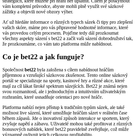
strategiích, které můžete při hraní her uplatnit. Cílem je poskytnout
vám kompletní průvodce, abyste mohli plně využít své sázkové
zážitky a objevili nové obzory výher.
Ať už hledáte informace o různých typech sázek či tipy pro zlepšení
vašich skóre, máme pro vás připravené hodnotné informace, které
vás provedou celým procesem. Pojďme tedy dál prozkoumat
všechny aspekty sázení s bet22 a začít vaši sázení dobrodružství tak,
že prozkoumáme, co vám tato platforma může nabídnout.
Co je bet22 a jak funguje?
Společnost
bet22
byla založena s cílem nabídnout hráčům
příjemnou a vzrušující sázkovou zkušenost. Tento online sázkový
portál se specializuje na sporty, kasinové hry a různé akce, které
mají za cíl lákat široké spektrum sázejících. Bet22 je známá nejen
svou rozmanitostí, ale i jednoduchým a intuitivním uživatelským
rozhraním, které usnadňuje orientaci pro nové hráče.
Platforma nabízí nejen přístup k tradičním typům sázek, ale také
možnost live sázení, které umožňuje hráčům sázet v reálném čase
během zápasů. Jde o inovativní způsob interakce se sportem, který
zvyšuje napětí a zábavu. Uživatelé mohou také profitovat z různých
bonusových nabídek, které bet22 pravidelně zveřejňuje, což může
významně ovlivnit jejich celkovou profitabilitu.