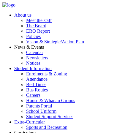
Skip
to
About us
content
Meet the staff
The Board
ERO Report
Policies
Vision & Strategic/Action Plan
News & Events
Calendar
Newsletters
Notices
Student Information
Enrolments & Zoning
Attendance
Bell Times
Bus Routes
Careers
House & Whanau Groups
Parents Portal
School Uniform
Student Support Services
Extra-Curricular
Sports and Recreation
Curriculum