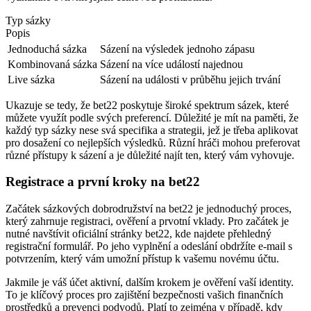
Typ sázky
Popis
Jednoduchá sázka
Sázení na výsledek jednoho zápasu
Kombinovaná sázka
Sázení na více událostí najednou
Live sázka
Sázení na události v průběhu jejich trvání
Ukazuje se tedy, že bet22 poskytuje široké spektrum sázek, které
můžete využít podle svých preferencí. Důležité je mít na paměti, že
každý typ sázky nese svá specifika a strategii, jež je třeba aplikovat
pro dosažení co nejlepších výsledků. Různí hráči mohou preferovat
různé přístupy k sázení a je důležité najít ten, který vám vyhovuje.
Registrace a první kroky na bet22
Začátek sázkových dobrodružství na bet22 je jednoduchý proces,
který zahrnuje registraci, ověření a prvotní vklady. Pro začátek je
nutné navštívit oficiální stránky bet22, kde najdete přehledný
registrační formulář. Po jeho vyplnění a odeslání obdržíte e-mail s
potvrzením, který vám umožní přístup k vašemu novému účtu.
Jakmile je váš účet aktivní, dalším krokem je ověření vaší identity.
To je klíčový proces pro zajištění bezpečnosti vašich finančních
prostředků a prevenci podvodů. Platí to zejména v případě, kdy