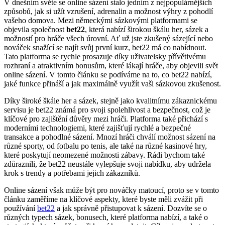
V dnešním světe se online sázení stalo jedním z nejpopulárnějších
způsobů, jak si užít vzrušení, adrenalin a možnost výhry z pohodlí
vašeho domova. Mezi německými sázkovými platformami se
objevila společnost
bet22
, která nabízí širokou škálu her, sázek a
možností pro hráče všech úrovní. Ať už jste zkušený sázející nebo
nováček snažící se najít svůj první kurz, bet22 má co nabídnout.
Tato platforma se rychle prosazuje díky uživatelsky přívětivému
rozhraní a atraktivním bonusům, které lákají hráče, aby objevili svět
online sázení. V tomto článku se podíváme na to, co bet22 nabízí,
jaké funkce přináší a jak maximálně využít vaši sázkovou zkušenost.
Díky široké škále her a sázek, stejně jako kvalitnímu zákaznickému
servisu je bet22 známá pro svoji spolehlivost a bezpečnost, což je
klíčové pro zajištění důvěry mezi hráči. Platforma také přichází s
moderními technologiemi, které zajišťují rychlé a bezpečné
transakce a pohodlné sázení. Mnozí hráči chválí možnost sázení na
různé sporty, od fotbalu po tenis, ale také na různé kasinové hry,
které poskytují neomezené možnosti zábavy. Rádi bychom také
zdůraznili, že bet22 neustále vylepšuje svoji nabídku, aby udržela
krok s trendy a potřebami jejich zákazníků.
Online sázení však může být pro nováčky matoucí, proto se v tomto
článku zaměříme na klíčové aspekty, které byste měli zvážit při
používání
bet22
a jak správně přistupovat k sázení. Dozvíte se o
různých typech sázek, bonusech, které platforma nabízí, a také o