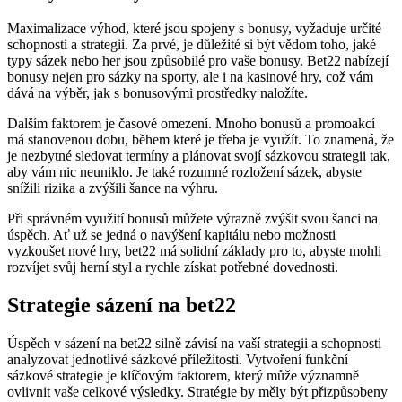
Maximalizace výhod, které jsou spojeny s bonusy, vyžaduje určité
schopnosti a strategii. Za prvé, je důležité si být vědom toho, jaké
typy sázek nebo her jsou způsobilé pro vaše bonusy. Bet22 nabízejí
bonusy nejen pro sázky na sporty, ale i na kasinové hry, což vám
dává na výběr, jak s bonusovými prostředky naložíte.
Dalším faktorem je časové omezení. Mnoho bonusů a promoakcí
má stanovenou dobu, během které je třeba je využít. To znamená, že
je nezbytné sledovat termíny a plánovat svojí sázkovou strategii tak,
aby vám nic neuniklo. Je také rozumné rozložení sázek, abyste
snížili rizika a zvýšili šance na výhru.
Při správném využití bonusů můžete výrazně zvýšit svou šanci na
úspěch. Ať už se jedná o navýšení kapitálu nebo možnosti
vyzkoušet nové hry, bet22 má solidní základy pro to, abyste mohli
rozvíjet svůj herní styl a rychle získat potřebné dovednosti.
Strategie sázení na bet22
Úspěch v sázení na bet22 silně závisí na vaší strategii a schopnosti
analyzovat jednotlivé sázkové příležitosti. Vytvoření funkční
sázkové strategie je klíčovým faktorem, který může významně
ovlivnit vaše celkové výsledky. Stratégie by měly být přizpůsobeny