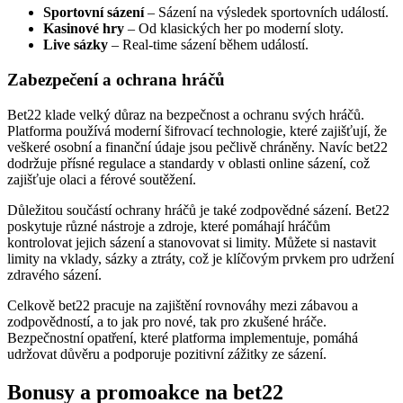
Sportovní sázení
– Sázení na výsledek sportovních událostí.
Kasinové hry
– Od klasických her po moderní sloty.
Live sázky
– Real-time sázení během událostí.
Zabezpečení a ochrana hráčů
Bet22 klade velký důraz na bezpečnost a ochranu svých hráčů.
Platforma používá moderní šifrovací technologie, které zajišťují, že
veškeré osobní a finanční údaje jsou pečlivě chráněny. Navíc bet22
dodržuje přísné regulace a standardy v oblasti online sázení, což
zajišťuje olaci a férové soutěžení.
Důležitou součástí ochrany hráčů je také zodpovědné sázení. Bet22
poskytuje různé nástroje a zdroje, které pomáhají hráčům
kontrolovat jejich sázení a stanovovat si limity. Můžete si nastavit
limity na vklady, sázky a ztráty, což je klíčovým prvkem pro udržení
zdravého sázení.
Celkově bet22 pracuje na zajištění rovnováhy mezi zábavou a
zodpovědností, a to jak pro nové, tak pro zkušené hráče.
Bezpečnostní opatření, které platforma implementuje, pomáhá
udržovat důvěru a podporuje pozitivní zážitky ze sázení.
Bonusy a promoakce na bet22